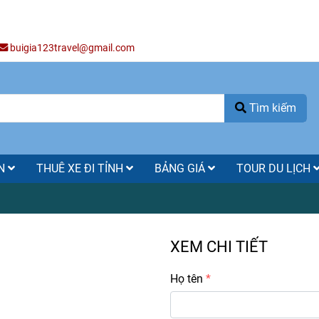
buigia123travel@gmail.com
Tìm kiếm
ÒN
THUÊ XE ĐI TỈNH
BẢNG GIÁ
TOUR DU LỊCH
XEM CHI TIẾT
Họ tên