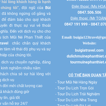
 hài lòng khách hàng là hạnh
Điện thoại: (Ms HOA
chúng tôi”
, đội ngũ của
Bùi
0847.506.506
l
đã không ngừng cố gắng và
Điện thoại: (Mr TOÀ
t để đảm bảo cho quý khách
0847 191 999 - 0847.07
yến đi thực sự vui vẻ thoải
nghĩa. Đến với dịch vụ cho cho
u lịch Mũi Né Phan Thiết của
Email:
buigia123travel@gm
ravel
chắc chắn quý khách
Website:
ên tâm về thái độ phụ vụ và sự
buigiatravel.com
hiệp của chúng tôi.
dulichmuinephanthiet
tourmuinephanthiet
 dịch vụ chuyên nghiệp, đáng
́i kinh nghiệm nhiều năm
ách chia sẻ sự hài lòng với
CÓ THỂ BẠN QUAN T
 dịch vụ
- Tour Mũi Né Hàng Ngày
ch đời mới chất lượng cao
- Tour Du Lịch Trọn Gói
rả khách đúng giờ
- Tour Du Lịch Trải Nghiệm
y tín, giá tốt
- Tour Du Lịch Nha Trang
tư vấn hỗ trợ 24/7
- Tour Du Lịch Đà Lạt