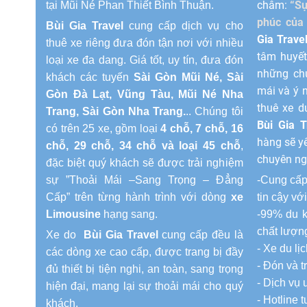
châm:
“Sự
tại Mũi Né Phan Thiết Bình Thuận.
phúc của 
Bùi Gia Travel
cung cấp dịch vụ cho
Gia Trave
thuê xe riêng đưa đón tận nơi với nhiều
tâm huyế
loại xe đa dang. Giá tốt, uy tín, đưa đón
những chu
khách các tuyến
Sài Gòn Mũi Né, Sài
mái và ý 
Gòn Đà Lạt, Vũng Tàu, Mũi Né Nha
thuê xe d
Trang, Sài Gòn Nha Trang.
.. Chúng tôi
Bùi Gia T
có trên 25 xe, gồm loại
4 chỗ, 7 chỗ, 16
hàng sẽ y
chỗ, 29 chỗ, 34 chỗ và loại 45 chỗ
,
chuyên ng
đặc biệt quý khách sẽ được trải nghiệm
sự ”Thoải Mái –Sang Trọng – Đẳng
-Cung cấp
Cấp” trên từng hành trình với dòng
xe
tin cậy vơ
Limousine
hạng sang.
-99% du kh
chất lượng
Xe do
Bùi Gia Travel
cung cấp đều là
- Xe du lị
các dòng xe cao cấp, được trang bị đầy
- Đón và t
đủ thiết bị tiện nghi, an toàn, sang trọng
- Dịch vụ u
hiện đại, mang lại sự thoải mái cho quý
- Hotline 
khách.