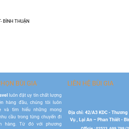
T- BÌNH THUẬN
CHỌN BÙI GIA
LIÊN HỆ BÙI GIA
avel
luôn đặt uy tín chất lượng
ên hàng đầu, chúng tôi luôn
e và tìm hiểu những mong
Địa chỉ: 42/A3 KDC - Thương 
hu cầu trong từng chuyến đi
Vụ , Lại An – Phan Thiết - B
h hàng. Từ đó với phương
Officie : 02523. 699.799 (