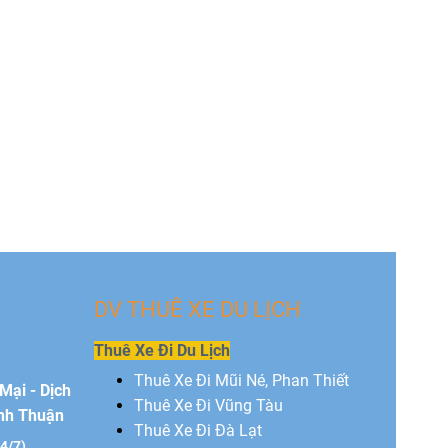
DV THUÊ XE DU LỊCH
Thuê Xe Đi Du Lịch
Thuê Xe Đi Mũi Né, Phan Thiết
Mại - Dịch
Thuê Xe Đi Vũng Tàu
ình Thuận
Thuê Xe Đi Đà Lạt
24/7)