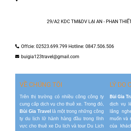
29/A2 KDC TM&DV LẠI AN - PHAN THIẾ
Offcie: 02523.699.799 Hotline: 0847.506.506
buigia123travel@gmail.com
VỀ CHÚNG TÔI
LÝ DO 
Bùi Gia Tr
Trên thị trường có nhiều công công ty
dịch vụ l
cung cấp dịch vụ cho thuê xe. Trong đó,
lắng ngh
Bùi Gia Travel
là một trong những công
muốn và n
ty du lịch lữ hành hàng đầu trong lĩnh
của khác
vực cho thuê xe Du lịch và tour Du Lịch