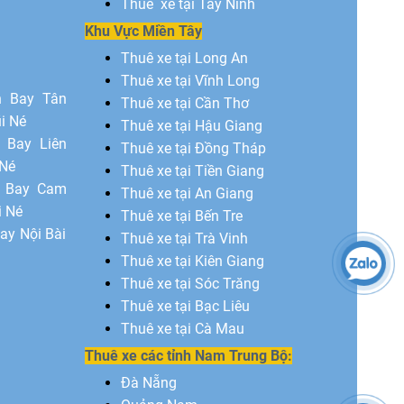
Thuê xe tại Tây Ninh
Khu Vực Miền Tây
Thuê xe tại Long An
Thuê xe tại Vĩnh Long
n Bay Tân
Thuê xe tại Cần Thơ
i Né
Thuê xe tại Hậu Giang
 Bay Liên
Thuê xe tại Đồng Tháp
 Né
Thuê xe tại Tiền Giang
n Bay Cam
Thuê xe tại An Giang
i Né
Thuê xe tại Bến Tre
ay Nội Bài
Thuê xe tại Trà Vinh
Thuê xe tại Kiên Giang
Thuê xe tại Sóc Trăng
Thuê xe tại Bạc Liêu
Thuê xe tại Cà Mau
Thuê xe các tỉnh Nam Trung Bộ:
Đà Nẵng