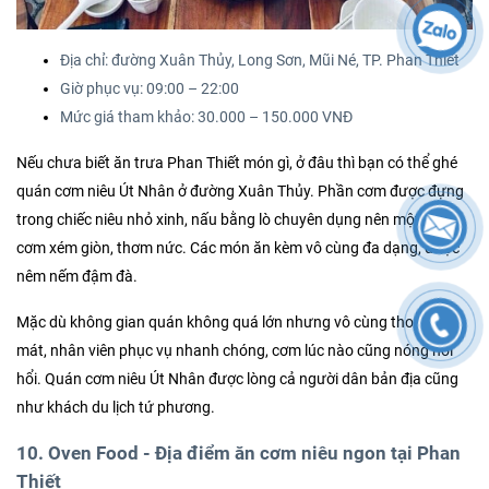
Địa chỉ: đường Xuân Thủy, Long Sơn, Mũi Né, TP. Phan Thiết
Giờ phục vụ: 09:00 – 22:00
Mức giá tham khảo: 30.000 – 150.000 VNĐ
Nếu chưa biết ăn trưa Phan Thiết món gì, ở đâu thì bạn có thể ghé
quán cơm niêu Út Nhân ở đường Xuân Thủy. Phần cơm được đựng
trong chiếc niêu nhỏ xinh, nấu bằng lò chuyên dụng nên một mặt
cơm xém giòn, thơm nức. Các món ăn kèm vô cùng đa dạng, được
nêm nếm đậm đà.
Mặc dù không gian quán không quá lớn nhưng vô cùng thoáng
mát, nhân viên phục vụ nhanh chóng, cơm lúc nào cũng nóng hôi
hổi. Quán cơm niêu Út Nhân được lòng cả người dân bản địa cũng
như khách du lịch tứ phương.
10.
Oven Food -
Địa điểm ăn cơm niêu ngon tại Phan
Thiết