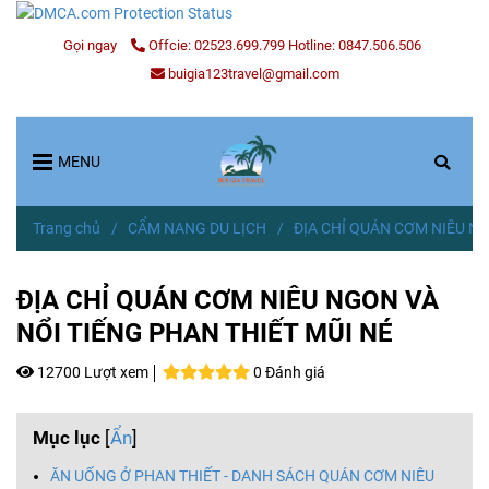
Gọi ngay
Offcie: 02523.699.799 Hotline: 0847.506.506
buigia123travel@gmail.com
MENU
Trang chủ
/
CẨM NANG DU LỊCH
/
ĐỊA CHỈ QUÁN CƠM NIÊU NG
ĐỊA CHỈ QUÁN CƠM NIÊU NGON VÀ
NỔI TIẾNG PHAN THIẾT MŨI NÉ
12700 Lượt xem
0 Đánh giá
Mục lục
[
Ẩn
]
ĂN UỐNG Ở PHAN THIẾT - DANH SÁCH QUÁN CƠM NIÊU