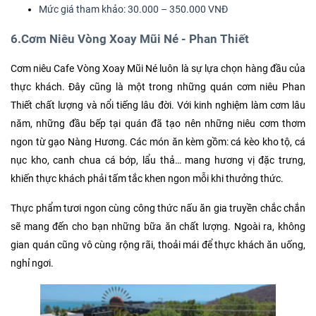
Mức giá tham khảo: 30.000 – 350.000 VNĐ
6.Cơm Niêu Vòng Xoay Mũi Né - Phan Thiết
Cơm niêu Cafe Vòng Xoay Mũi Né luôn là sự lựa chọn hàng đầu của
thực khách. Đây cũng là một trong những quán cơm niêu Phan
Thiết chất lượng và nổi tiếng lâu đời. Với kinh nghiệm làm cơm lâu
năm, những đầu bếp tại quán đã tạo nên những niêu cơm thơm
ngon từ gạo Nàng Hương. Các món ăn kèm gồm: cá kèo kho tộ, cá
nục kho, canh chua cá bớp, lẩu thả… mang hương vị đặc trưng,
khiến thực khách phải tấm tắc khen ngon mỗi khi thưởng thức.
Thực phẩm tươi ngon cùng công thức nấu ăn gia truyền chắc chắn
sẽ mang đến cho bạn những bữa ăn chất lượng. Ngoài ra, không
gian quán cũng vô cùng rộng rãi, thoải mái để thực khách ăn uống,
nghỉ ngơi.