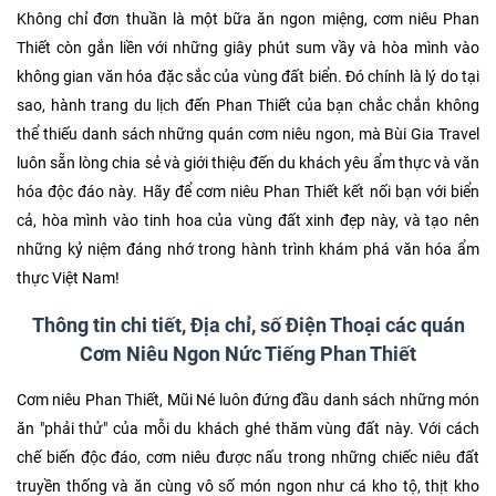
Không chỉ đơn thuần là một bữa ăn ngon miệng, cơm niêu Phan
Thiết còn gắn liền với những giây phút sum vầy và hòa mình vào
không gian văn hóa đặc sắc của vùng đất biển. Đó chính là lý do tại
sao, hành trang du lịch đến Phan Thiết của bạn chắc chắn không
thể thiếu danh sách những quán cơm niêu ngon, mà Bùi Gia Travel
luôn sẵn lòng chia sẻ và giới thiệu đến du khách yêu ẩm thực và văn
hóa độc đáo này. Hãy để cơm niêu Phan Thiết kết nối bạn với biển
cả, hòa mình vào tinh hoa của vùng đất xinh đẹp này, và tạo nên
những kỷ niệm đáng nhớ trong hành trình khám phá văn hóa ẩm
thực Việt Nam!
Thông tin chi tiết, Địa chỉ, số Điện Thoại các quán
Cơm Niêu Ngon Nức Tiếng Phan Thiết
Cơm niêu Phan Thiết, Mũi Né luôn đứng đầu danh sách những món
ăn "phải thử" của mỗi du khách ghé thăm vùng đất này. Với cách
chế biến độc đáo, cơm niêu được nấu trong những chiếc niêu đất
truyền thống và ăn cùng vô số món ngon như cá kho tộ, thịt kho