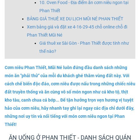
10. Oven Food - Địa điểm ăn cơm niêu ngon tại
Phan Thiết
BẢNG GIÁ THUÊ XE DU LỊCH MŨI NÉ PHAN THIẾT
Xem bảng giá và đặt xe 4-16-29-45 chỗ online chỗ đi
Phan Thiết Mũi Né
Giá thuê xe Sài Gòn - Phan Thiết được tính như
thế nào?
Cơm niêu Phan Thiết, Mũi Né luôn đứng đầu danh sách những
món ăn "phải thử" của mỗi du khách ghé thăm vùng đất này. Với
cách chế biến độc đáo, cơm niêu được nấu trong những chiếc niêu
đất truyền thống và ăn cùng vô số món ngon như cá kho tộ, thịt
kho tàu, canh chua cá bớp... Để tận hưởng trọn vẹn hương vị tuyệt
hảo của cơm niêu, hãy nhanh tay ghi lại ngay các địa chỉ dưới đây,
những nơi uy tín và nổi tiếng với món cơm niêu ngon tại Phan
Thiết!
ĂN UỐNG Ở PHAN THIẾT - DANH SÁCH QUÁN