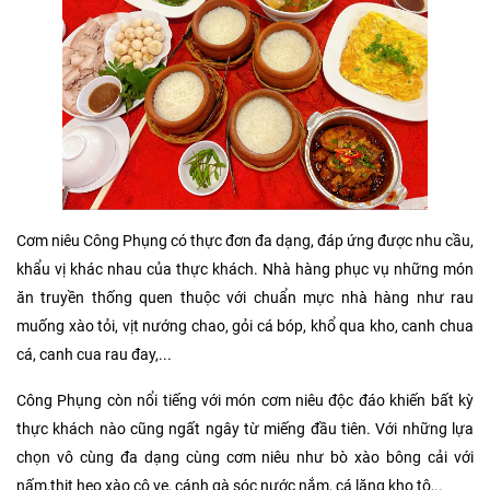
Cơm niêu Công Phụng có thực đơn đa dạng, đáp ứng được nhu cầu,
khẩu vị khác nhau của thực khách. Nhà hàng phục vụ những món
ăn truyền thống quen thuộc với chuẩn mực nhà hàng như rau
muống xào tỏi, vịt nướng chao, gỏi cá bóp, khổ qua kho, canh chua
cá, canh cua rau đay,...
Công Phụng còn nổi tiếng với món cơm niêu độc đáo khiến bất kỳ
thực khách nào cũng ngất ngây từ miếng đầu tiên. Với những lựa
chọn vô cùng đa dạng cùng cơm niêu như bò xào bông cải với
nấm,thịt heo xào cô ve, cánh gà sóc nước nắm, cá lăng kho tộ,..