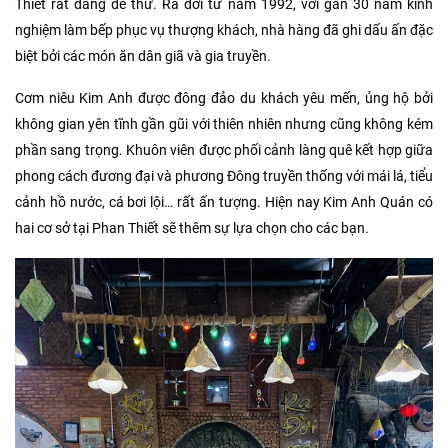
Thiết rất đáng để thử. Ra đời từ năm 1992, với gần 30 năm kinh
nghiệm làm bếp phục vụ thượng khách, nhà hàng đã ghi dấu ấn đặc
biệt bởi các món ăn dân giã và gia truyền.
Cơm niêu Kim Anh được đông đảo du khách yêu mến, ủng hộ bởi
không gian yên tĩnh gần gũi với thiên nhiên nhưng cũng không kém
phần sang trọng. Khuôn viên được phối cảnh làng quê kết hợp giữa
phong cách đương đại và phương Đông truyền thống với mái lá, tiểu
cảnh hồ nước, cá bơi lội… rất ấn tượng. Hiện nay Kim Anh Quán có
hai cơ sở tại Phan Thiết sẽ thêm sự lựa chọn cho các bạn.