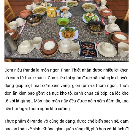
Cơm niêu Panda là món ngon Phan Thiết nhận được nhiều lời khen
có cánh từ thực khách. Cơm niêu tại quán được nấu bằng lò chuyên
dụng giúp một mặt cơm xém vàng, giòn rụm và thơm ngon. Thực
đơn ăn kèm bao gồm: cá nục kho tộ, canh chua cá bớp, cá lóc kho
tộ với lá gừng… Món nào món nấy đều được nêm nếm đậm đà, tạo
nên hương vị thơm ngon khó cưỡng.
Thực phẩm ở Panda vô cùng đa dạng, được chế biến sạch sẽ, đảm
bảo an toàn vệ sinh. Không gian quán rộng rãi, phù hợp với khách đi