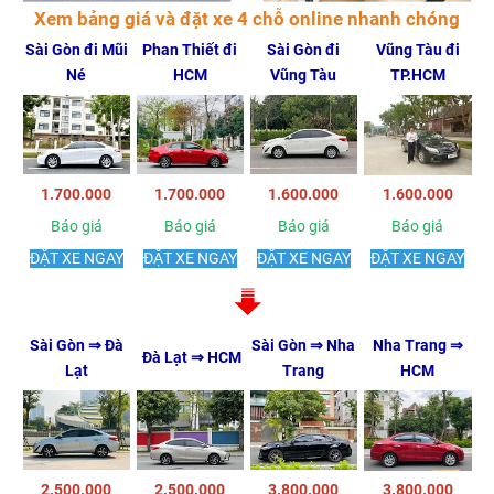
Xem bảng giá và đặt xe 4 chỗ online nhanh chóng
Sài Gòn đi Mũi
Phan Thiết đi
Sài Gòn đi
Vũng Tàu đi
Né
HCM
Vũng Tàu
TP.HCM
1.700.000
1.700.000
1.600.000
1.600.000
Báo giá
Báo giá
Báo giá
Báo giá
ĐẶT XE NGAY
ĐẶT XE NGAY
ĐẶT XE NGAY
ĐẶT XE NGAY
Sài Gòn ⇒ Đà
Sài Gòn ⇒ Nha
Nha Trang ⇒
Đà Lạt ⇒ HCM
Lạt
Trang
HCM
2.500.000
2.500.000
3.800.000
3.800.000