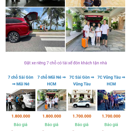
Đặt xe riêng 7 chỗ có tài xế đón khách tận nhà
7 chỗ Sài Gòn
7 chỗ Mũi Né ⇒
7C Sài Gòn ⇒
7C Vũng Tàu ⇒
⇒ Mũi Né
HCM
Vũng Tàu
HCM
1.800.000
1.800.000
1.700.000
1.700.000
Báo giá
Báo giá
Báo giá
Báo giá