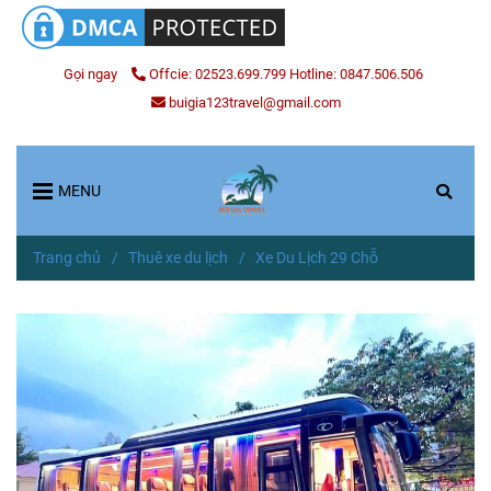
Gọi ngay
Offcie: 02523.699.799 Hotline: 0847.506.506
buigia123travel@gmail.com
MENU
Trang chủ
/
Thuê xe du lịch
/
Xe Du Lịch 29 Chỗ