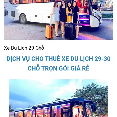
Xe Du Lịch 29 Chỗ
DỊCH VỤ CHO THUÊ XE DU LỊCH 29-30
CHỖ TRỌN GÓI GIÁ RẺ