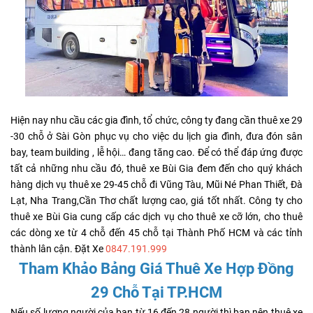
Hiện nay nhu cầu các gia đình, tổ chức, công ty đang cần thuê xe 29
-30 chỗ ở Sài Gòn phục vụ cho việc du lịch gia đình, đưa đón sân
bay, team building , lễ hội… đang tăng cao. Để có thể đáp ứng được
tất cả những nhu cầu đó, thuê xe Bùi Gia đem đến cho quý khách
hàng dịch vụ thuê xe 29-45 chỗ đi Vũng Tàu, Mũi Né Phan Thiết, Đà
Lạt, Nha Trang,Cần Thơ chất lượng cao, giá tốt nhất. Công ty cho
thuê xe Bùi Gia cung cấp các dịch vụ cho thuê xe cỡ lớn, cho thuê
các dòng xe từ 4 chỗ đến 45 chỗ tại Thành Phố HCM và các tỉnh
thành lân cận. Đặt Xe
0847.191.999
Tham Khảo Bảng Giá Thuê Xe Hợp Đồng
29 Chỗ Tại TP.HCM
Nếu số lượng người của bạn từ 16 đến 28 người thì bạn nên thuê xe