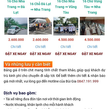
16 Chỗ Nha
16 Chỗ Nha
16 Chỗ Vũng
16 Chỗ Đà Lạt
Trang ⇒ Đà
Trang ⇒ Vũng
Tàu ⇒ Nha
⇒ Nha Trang
Lạt
Tàu
Trang
2.600.000
2.600.000
4.500.000
4.500.000
Chi tiết
Chi tiết
Chi tiết
Chi tiết
ĐẶT XE NGAY
ĐẶT XE NGAY
ĐẶT XE NGAY
ĐẶT XE NGAY
Bảng giá ở trên chit mang tính chất tham khảo, giúp quý khách dự
trù kinh phí cho chuyến đi sắp tới. Để biết thêm chi tiết & nhận báo
giá mới nhất, vui lòng gọi đến Hotline của Bùi Gia
0847.191.999
Dịch vụ bao gồm:
• Tài xế riêng đưa đón tận nơi với thời gian linh động
• Nước khoáng, khăn lạnh cho mỗi hành khách