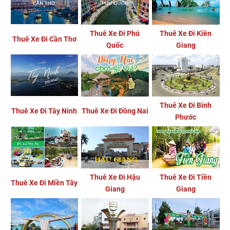
Thuê Xe Đi Phú
Thuê Xe Đi Kiên
Thuê Xe Đi Cần Thơ
Quốc
Giang
Thuê Xe Đi Bình
Thuê Xe Đi Tây Ninh
Thuê Xe Đi Đồng Nai
Phước
Thuê Xe Đi Hậu
Thuê Xe Đi Tiền
Thuê Xe Đi Miền Tây
Giang
Giang