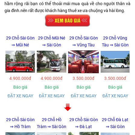
hầm rộng rãi bạn có thể thoải mái mua quà về cho người thân và
gia đình.nên rất được khách hàng thuê xe ưa chuộng và hài lòng.
29 Chỗ Sài Gòn
29 Chỗ Mũi Né
29 Chỗ Sài Gòn
29 Chỗ Vũng
⇒ Mũi Né
⇒ Sài Gòn
⇒ Vũng Tàu
Tàu ⇒ Sài Gòn
4.900.000đ
4.900.000đ
3.500.000đ
3.500.000đ
Báo giá
Báo giá
Báo giá
Báo giá
ĐẶT XE NGAY
ĐẶT XE NGAY
ĐẶT XE NGAY
ĐẶT XE NGAY
29 Chỗ Sài Gòn
29 Chỗ Hồ
29 Chỗ Sài Gòn
29 Chỗ Đà Lạt
⇒ Hồ Tràm
Tràm ⇒ Sài Gòn
⇒ Đà Lạt
⇒ Sài Gòn