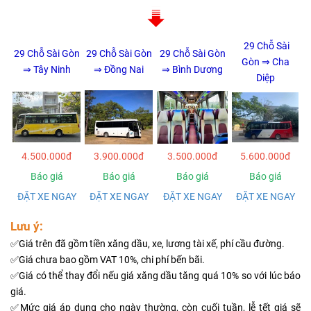
29 Chỗ Sài
29 Chỗ Sài Gòn
29 Chỗ Sài Gòn
29 Chỗ Sài Gòn
Gòn ⇒ Cha
⇒ T
ây Ninh
⇒
Đồng Nai
⇒ Bình Dương
Diệp
4.500.000đ
3.900.000đ
3.500.000đ
5.600.000đ
Báo giá
Báo giá
Báo giá
Báo giá
ĐẶT XE NGAY
ĐẶT XE NGAY
ĐẶT XE NGAY
ĐẶT XE NGAY
Lưu ý:
✅Giá trên đã gồm tiền xăng dầu, xe, lương tài xế, phí cầu đường.
✅Giá chưa bao gồm VAT 10%, chi phí bến bãi.
✅Giá có thể thay đổi nếu giá xăng dầu tăng quá 10% so với lúc báo
giá.
✅Mức giá áp dụng cho ngày thường, còn cuối tuần, lễ tết giá sẽ