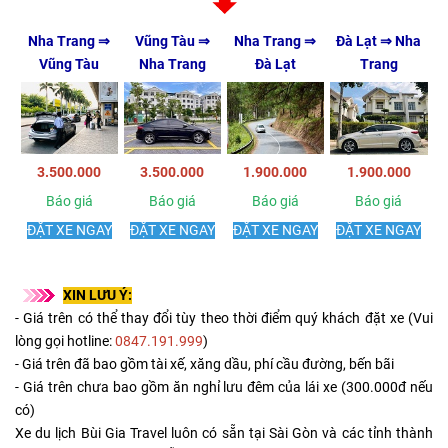
Nha Trang ⇒
Vũng Tàu ⇒
Nha Trang ⇒
Đà Lạt ⇒ Nha
Vũng Tàu
Nha Trang
Đà Lạt
Trang
3.500.000
3.500.000
1.900.000
1.900.000
Báo giá
Báo giá
Báo giá
Báo giá
ĐẶT XE NGAY
ĐẶT XE NGAY
ĐẶT XE NGAY
ĐẶT XE NGAY
XIN LƯU Ý:
- Giá trên có thể thay đổi tùy theo thời điểm quý khách đặt xe (Vui
lòng gọi hotline:
0847.191.999
)
- Giá trên đã bao gồm tài xế, xăng dầu, phí cầu đường, bến bãi
- Giá trên chưa bao gồm ăn nghỉ lưu đêm của lái xe (300.000đ nếu
có)
Xe du lịch Bùi Gia Travel luôn có sẵn tại Sài Gòn và các tỉnh thành