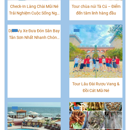
Check-In Làng Chài Mũi Né
Tour chùa núi Tà Cú – Điểm
Trải Nghiệm Cuộc Sống Ngư
đến tâm linh hàng đầu
Dân Xứ Biển
Dịch Vụ Xe Đưa Đón Sân Bay
Tân Sơn Nhất Nhanh Chóng
Giá Rẻ
Tour Lâu Đài Rượu Vang &
Đồi Cát Mũi Né