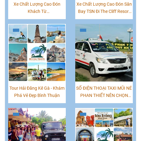
Xe Chất Lượng Cao Đón
Xe Chất Lượng Cao Đón Sân
Khách Từ
Bay TSN Đi The Cliff Resort
Novaworld|Movenpick Phan
Mũi Né
Thiết Đi Sài Gòn "Sân Bay
TSN"
Tour Hải Đăng Kê Gà - Khám
SỐ ĐIỆN THOẠI TAXI MŨI NÉ
Phá Vẻ Đẹp Bình Thuận
PHAN THIẾT NÊN CHỌN
HÃNG XE NÀO TỐT NHẤT