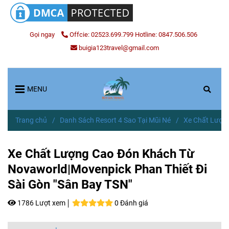
Gọi ngay
Offcie: 02523.699.799 Hotline: 0847.506.506
buigia123travel@gmail.com
MENU
Trang chủ
/
Danh Sách Resort 4 Sao Tại Mũi Né
/
Xe Chất Lượng
Xe Chất Lượng Cao Đón Khách Từ
Novaworld|Movenpick Phan Thiết Đi
Sài Gòn "Sân Bay TSN"
1786 Lượt xem
0 Đánh giá