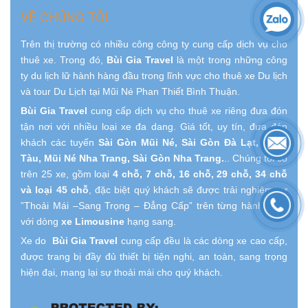
VỀ CHÚNG TÔI
Trên thị trường có nhiều công công ty cung cấp dịch vụ cho
thuê xe. Trong đó,
Bùi Gia Travel
là một trong những công
ty du lịch lữ hành hàng đầu trong lĩnh vực cho thuê xe Du lịch
và tour Du Lịch tại Mũi Né Phan Thiết Bình Thuận.
Bùi Gia Travel
cung cấp dịch vụ cho thuê xe riêng đưa đón
tận nơi với nhiều loại xe đa dang. Giá tốt, uy tín, đưa đón
khách các tuyến
Sài Gòn Mũi Né, Sài Gòn Đà Lạt, Vũng
Tàu, Mũi Né Nha Trang, Sài Gòn Nha Trang.
.. Chúng tôi có
trên 25 xe, gồm loại
4 chỗ, 7 chỗ, 16 chỗ, 29 chỗ, 34 chỗ
và loại 45 chỗ
, đặc biệt quý khách sẽ được trải nghiệm sự
”Thoải Mái –Sang Trọng – Đẳng Cấp” trên từng hành trình
với dòng
xe Limousine
hạng sang.
Xe do
Bùi Gia Travel
cung cấp đều là các dòng xe cao cấp,
được trang bị đầy đủ thiết bị tiện nghi, an toàn, sang trọng
hiện đại, mang lại sự thoải mái cho quý khách.