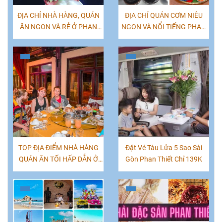
ĐỊA CHỈ NHÀ HÀNG, QUÁN
ĐỊA CHỈ QUÁN CƠM NIÊU
ĂN NGON VÀ RẺ Ở PHAN
NGON VÀ NỔI TIẾNG PHAN
THIẾT - MŨI NÉ
THIẾT MŨI NÉ
TOP ĐỊA ĐIỂM NHÀ HÀNG
Đặt Vé Tàu Lửa 5 Sao Sài
QUÁN ĂN TỐI HẤP DẪN Ở
Gòn Phan Thiết Chỉ 139K
MŨI NÉ PHAN THIẾT