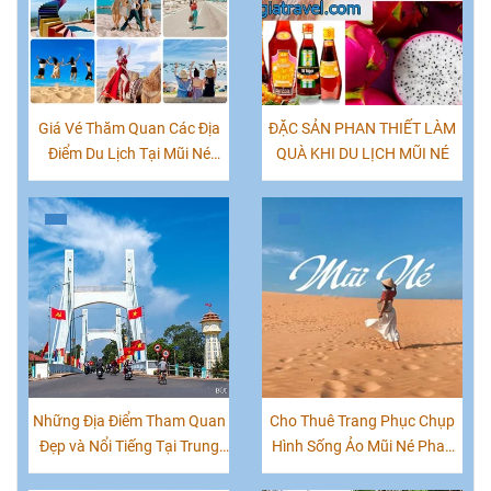
Giá Vé Thăm Quan Các Địa
ĐẶC SẢN PHAN THIẾT LÀM
Điểm Du Lịch Tại Mũi Né
QUÀ KHI DU LỊCH MŨI NÉ
Phan Thiết Mới Nhất
Những Địa Điểm Tham Quan
Cho Thuê Trang Phục Chụp
Đẹp và Nổi Tiếng Tại Trung
Hình Sống Ảo Mũi Né Phan
Tâm TP. Phan Thiết
Thiết|0847070777