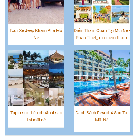
Tour Xe Jeep Khám Phá Mũi
Điểm Thăm Quan Tại Mũi Né -
Né
Phan Thiết,, dia-diem-tham-
quan-phan-thiet, nhung-
diem-tham-quan-tai-mui-ne
Top resort tiêu chuẩn 4 sao
Danh Sách Resort 4 Sao Tại
tại mũi né
Mũi Né