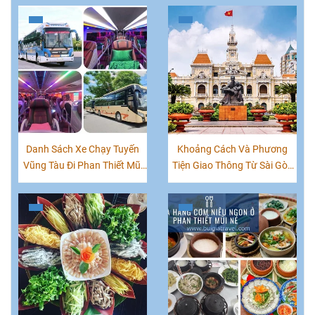
Danh Sách Xe Chạy Tuyến
Khoảng Cách Và Phương
Vũng Tàu Đi Phan Thiết Mũi
Tiện Giao Thông Từ Sài Gòn
Né
'TPHCM' Đến Các Tỉnh Việt
Nam