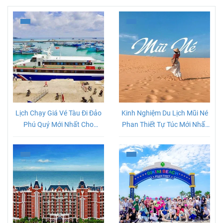
Lịch Chạy Giá Vé Tàu Đi Đảo
Kinh Nghiệm Du Lịch Mũi Né
Phú Quý Mới Nhất Cho
Phan Thiết Tự Túc Mới Nhất
Khách Du Lịch
2026