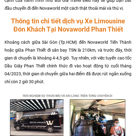
cạnh của hành trình như Bùi Gia Travel Điều này sẽ giúp bạn bắt
đầu chuyến đi đến Novaworld một cách thật thoải mái và thú vị.
Thông tin chi tiết dịch vụ Xe Limousine
Đón Khách Tại Novaworld Phan Thiết
Khoảng cách giữa Sài Gòn (Tp.HCM) đến Novaworld Tiến Thành
hoặc giữa Phan Thiết đi sân bay TSN là 210km, và trước đây, thời
gian di chuyển là khoảng 4-4,5 giờ. Tuy nhiên, với việc tuyến cao tốc
Dầu Giây Phan Thiết chính thức đi vào hoạt động từ cuối tháng
04/2023, thời gian di chuyển giữa hai điểm đã được rút ngắn xuống
chỉ còn 2 giờ 30 phút.