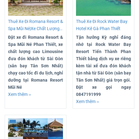
Thuê Xe Đi Romana Resort &
Thuê Xe Đi Rock Water Bay
Spa Mũi Né|Xe Chất Lượng
Hotel Kê Gà Phan Thiết
Cao Giá Chỉ 450K
Đặt xe đi Romana Resort &
Tận hưởng Kỳ nghỉ đáng
Spa Mũi Né Phan Thiết, xe
nhớ tại Rock Water Bay
chất lượng cao Limousine
Resort Tiến Thành Phan
đưa đón khách từ Sài Gòn
Thiết bằng dịch vụ xe riêng
(sân bay Tân Sơn Nhất)
kèm tài xế đưa đón khách
chạy cao tốc đi du lịch, nghỉ
tận nhà từ Sài Gòn (sân bay
dưỡng tại Romana Resort
Tân Sơn Nhất) giá trọn gói.
Mũi Né
Đặt xe gọi ngay
Xem thêm ››
0847191999
Xem thêm ››