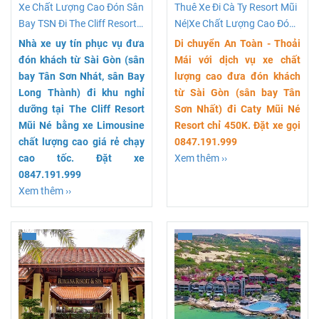
Xe Chất Lượng Cao Đón Sân
Thuê Xe Đi Cà Ty Resort Mũi
Bay TSN Đi The Cliff Resort
Né|Xe Chất Lượng Cao Đón
Mũi Né
Khách Tận Nơi
Nhà xe uy tín phục vụ đưa
Di chuyển An Toàn - Thoải
đón khách từ Sài Gòn (sân
Mái với dịch vụ xe chất
bay Tân Sơn Nhát, sân Bay
lượng cao đưa đón khách
Long Thành) đi khu nghỉ
từ Sài Gòn (sân bay Tân
dưỡng tại The Cliff Resort
Sơn Nhất) đi Caty Mũi Né
Mũi Né bằng xe Limousine
Resort chỉ 450K. Đặt xe gọi
chất lượng cao giá rẻ chạy
0847.191.999
cao tốc. Đặt xe
Xem thêm ››
0847.191.999
Xem thêm ››