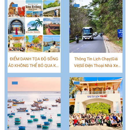
ĐIỂM DANH TỌA ĐỘ SỐNG
Thông Tin Lịch Chạy|Giá
ẢO KHÔNG THỂ BỎ QUA KHI
Vé|Số Điện Thoại Nhà Xe
CHECK-IN MŨI NÉ PHAN
Tuyến Đà Lạt Phan Thiết
THIẾT