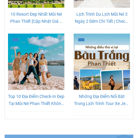
10 Resort Đẹp Nhất Mũi Né
Lịch Trình Du Lịch Mũi Né 3
Phan Thiết [Cập Nhật Giá &
Ngày 2 Đêm Chi Tiết | Check-
Review]
in Cực Chất
Top 10 Địa Điểm Check-In Đẹp
Những Địa Điểm Nổi Bật
Tại Mũi Né Phan Thiết Không
Trong Lịch Trình Tour Xe Jeep
Thể Bỏ Lỡ
Mũi Né