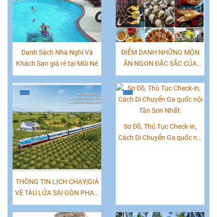
Danh Sách Nhà Nghỉ Và
ĐIỂM DANH NHỮNG MÓN
Khách Sạn giá rẻ tại Mũi Né
ĂN NGON ĐẶC SẮC CỦA
PHAN THIẾT, MŨI NÉ
Sơ Đồ, Thủ Tục Check-in,
Cách Di Chuyển Ga quốc nội
Tân Sơn Nhất:
THÔNG TIN LỊCH CHẠY|GIÁ
VÉ TÀU LỬA SÀI GÒN PHAN
THIẾT