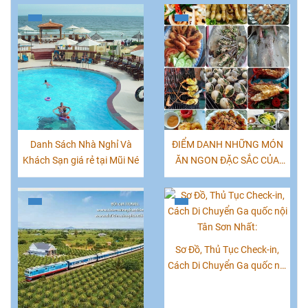
Danh Sách Nhà Nghỉ Và
ĐIỂM DANH NHỮNG MÓN
Khách Sạn giá rẻ tại Mũi Né
ĂN NGON ĐẶC SẮC CỦA
PHAN THIẾT, MŨI NÉ
Sơ Đồ, Thủ Tục Check-in,
Cách Di Chuyển Ga quốc nội
Tân Sơn Nhất: