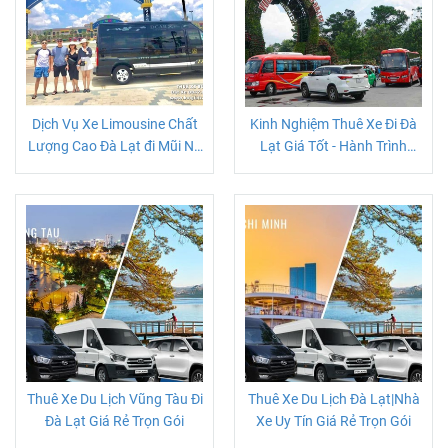
Dịch Vụ Xe Limousine Chất
Kinh Nghiệm Thuê Xe Đi Đà
Lượng Cao Đà Lạt đi Mũi Né
Lạt Giá Tốt - Hành Trình
Phan Thiết
Trọn Vẹn Không Lo Phát
Sinh
Thuê Xe Du Lịch Vũng Tàu Đi
Thuê Xe Du Lịch Đà Lạt|Nhà
Đà Lạt Giá Rẻ Trọn Gói
Xe Uy Tín Giá Rẻ Trọn Gói