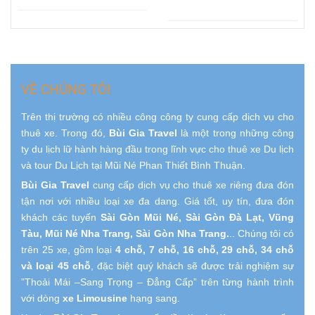
Thể Bỏ Lỡ
Mũi Né
VỀ CHÚNG TÔI
Trên thị trường có nhiều công công ty cung cấp dịch vụ cho
thuê xe. Trong đó,
Bùi Gia Travel
là một trong những công
ty du lịch lữ hành hàng đầu trong lĩnh vực cho thuê xe Du lịch
và tour Du Lịch tại Mũi Né Phan Thiết Bình Thuận.
Bùi Gia Travel
cung cấp dịch vụ cho thuê xe riêng đưa đón
tận nơi với nhiều loại xe đa dang. Giá tốt, uy tín, đưa đón
khách các tuyến
Sài Gòn Mũi Né, Sài Gòn Đà Lạt, Vũng
Tàu, Mũi Né Nha Trang, Sài Gòn Nha Trang.
.. Chúng tôi có
trên 25 xe, gồm loại
4 chỗ, 7 chỗ, 16 chỗ, 29 chỗ, 34 chỗ
và loại 45 chỗ
, đặc biệt quý khách sẽ được trải nghiệm sự
”Thoải Mái –Sang Trọng – Đẳng Cấp” trên từng hành trình
với dòng
xe Limousine
hạng sang.