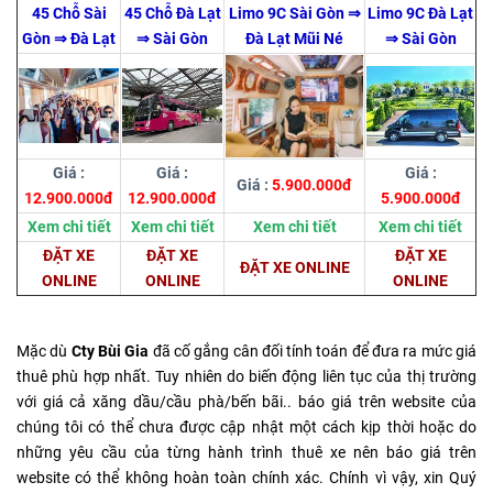
45 Chỗ Sài
45 Chỗ Đà Lạt
Limo 9C Sài Gòn ⇒
Limo 9C Đà Lạt
Gòn ⇒ Đà Lạt
⇒ Sài Gòn
Đà Lạt Mũi Né
⇒ Sài Gòn
Giá :
Giá :
Giá :
Giá :
5.900.000đ
12.900.000đ
12.900.000đ
5.900.000đ
Xem chi tiết
Xem chi tiết
Xem chi tiết
Xem chi tiết
ĐẶT XE
ĐẶT XE
ĐẶT XE
ĐẶT XE ONLINE
ONLINE
ONLINE
ONLINE
Mặc dù
Cty Bùi Gia
đã cố gắng cân đối tính toán để đưa ra mức giá
thuê phù hợp nhất. Tuy nhiên do biến động liên tục của thị trường
với giá cả xăng dầu/cầu phà/bến bãi.. báo giá trên website của
chúng tôi có thể chưa được cập nhật một cách kịp thời hoặc do
những yêu cầu của từng hành trình thuê xe nên báo giá trên
website có thể không hoàn toàn chính xác. Chính vì vậy, xin Quý