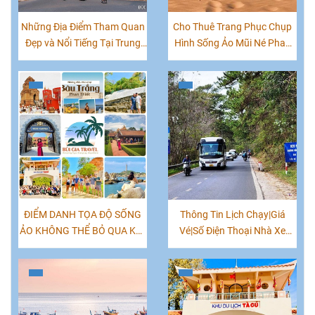
Những Địa Điểm Tham Quan
Cho Thuê Trang Phục Chụp
Đẹp và Nổi Tiếng Tại Trung
Hình Sống Ảo Mũi Né Phan
Tâm TP. Phan Thiết
Thiết|0847070777
ĐIỂM DANH TỌA ĐỘ SỐNG
Thông Tin Lịch Chạy|Giá
ẢO KHÔNG THỂ BỎ QUA KHI
Vé|Số Điện Thoại Nhà Xe
CHECK-IN MŨI NÉ PHAN
Tuyến Đà Lạt Phan Thiết
THIẾT