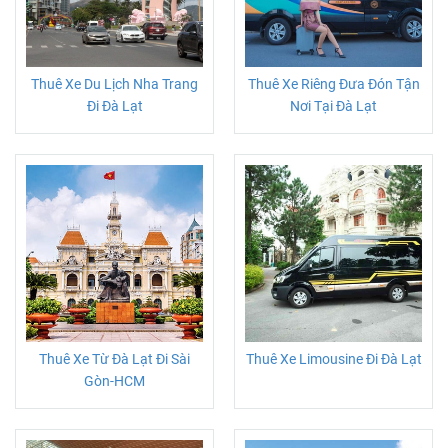
Thuê Xe Du Lịch Nha Trang
Thuê Xe Riêng Đưa Đón Tận
Đi Đà Lạt
Nơi Tại Đà Lạt
Thuê Xe Từ Đà Lạt Đi Sài
Thuê Xe Limousine Đi Đà Lạt
Gòn-HCM