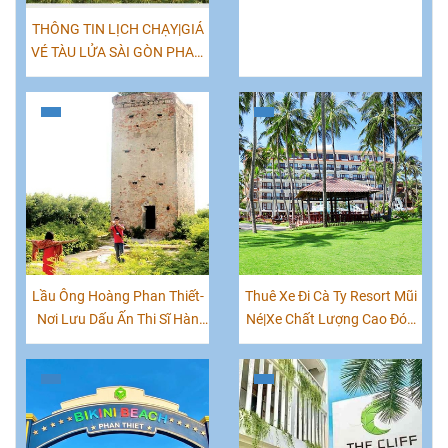
THÔNG TIN LỊCH CHẠY|GIÁ
VÉ TÀU LỬA SÀI GÒN PHAN
THIẾT
Lầu Ông Hoàng Phan Thiết-
Thuê Xe Đi Cà Ty Resort Mũi
Nơi Lưu Dấu Ấn Thi Sĩ Hàn
Né|Xe Chất Lượng Cao Đón
Mặc Tử
Khách Tận Nơi