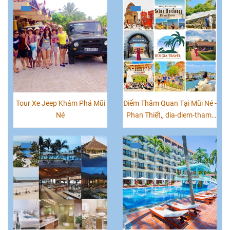
Tour Xe Jeep Khám Phá Mũi
Điểm Thăm Quan Tại Mũi Né -
Né
Phan Thiết,, dia-diem-tham-
quan-phan-thiet, nhung-
diem-tham-quan-tai-mui-ne