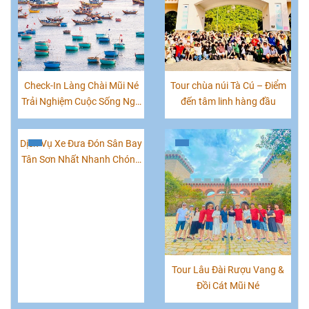
Check-In Làng Chài Mũi Né
Tour chùa núi Tà Cú – Điểm
Trải Nghiệm Cuộc Sống Ngư
đến tâm linh hàng đầu
Dân Xứ Biển
Dịch Vụ Xe Đưa Đón Sân Bay
Tân Sơn Nhất Nhanh Chóng
Giá Rẻ
Tour Lâu Đài Rượu Vang &
Đồi Cát Mũi Né