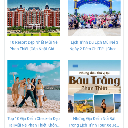
10 Resort Đẹp Nhất Mũi Né
Lịch Trình Du Lịch Mũi Né 3
Phan Thiết [Cập Nhật Giá &
Ngày 2 Đêm Chi Tiết | Check-
Review]
in Cực Chất
Top 10 Địa Điểm Check-In Đẹp
Những Địa Điểm Nổi Bật
Tại Mũi Né Phan Thiết Không
Trong Lịch Trình Tour Xe Jeep