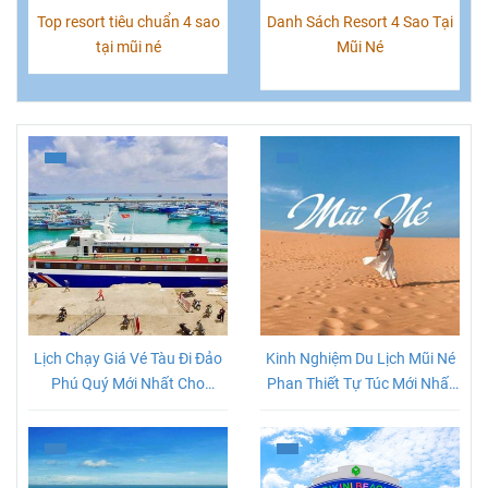
Top resort tiêu chuẩn 4 sao
Danh Sách Resort 4 Sao Tại
tại mũi né
Mũi Né
Lịch Chạy Giá Vé Tàu Đi Đảo
Kinh Nghiệm Du Lịch Mũi Né
Phú Quý Mới Nhất Cho
Phan Thiết Tự Túc Mới Nhất
Khách Du Lịch
2026