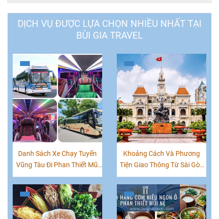
DỊCH VỤ ĐƯỢC LỰA CHỌN NHIỀU NHẤT TẠI
BÙI GIA TRAVEL
Danh Sách Xe Chạy Tuyến
Khoảng Cách Và Phương
Vũng Tàu Đi Phan Thiết Mũi
Tiện Giao Thông Từ Sài Gòn
Né
'TPHCM' Đến Các Tỉnh Việt
Nam