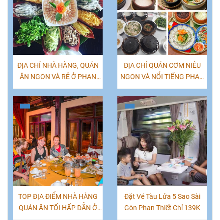
ĐỊA CHỈ NHÀ HÀNG, QUÁN
ĐỊA CHỈ QUÁN CƠM NIÊU
ĂN NGON VÀ RẺ Ở PHAN
NGON VÀ NỔI TIẾNG PHAN
THIẾT - MŨI NÉ
THIẾT MŨI NÉ
TOP ĐỊA ĐIỂM NHÀ HÀNG
Đặt Vé Tàu Lửa 5 Sao Sài
QUÁN ĂN TỐI HẤP DẪN Ở
Gòn Phan Thiết Chỉ 139K
MŨI NÉ PHAN THIẾT