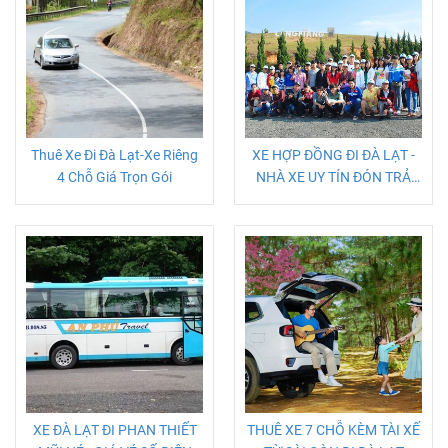
Thuê Xe Đi Đà Lạt-Xe Riêng
XE HỢP ĐỒNG ĐI ĐÀ LẠT -
4 Chỗ Giá Trọn Gói
NHÀ XE UY TÍN ĐÓN TRẢ
KHÁCH TẬN NƠI
XE ĐÀ LẠT ĐI PHAN THIẾT
THUÊ XE 7 CHỖ KÈM TÀI XẾ