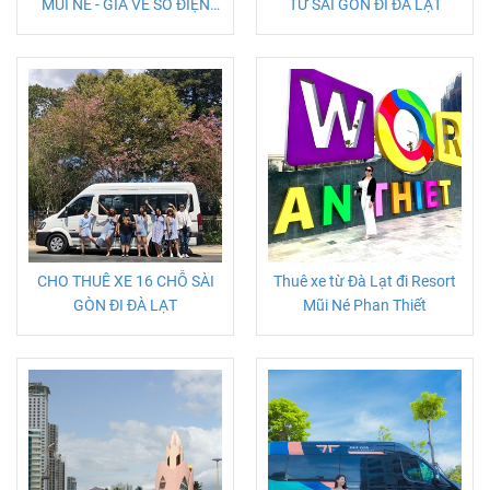
MŨI NÉ - GIÁ VÉ SỐ ĐIỆN
TỪ SÀI GÒN ĐI ĐÀ LẠT
THOẠI NHÀ XE
CHO THUÊ XE 16 CHỖ SÀI
Thuê xe từ Đà Lạt đi Resort
GÒN ĐI ĐÀ LẠT
Mũi Né Phan Thiết