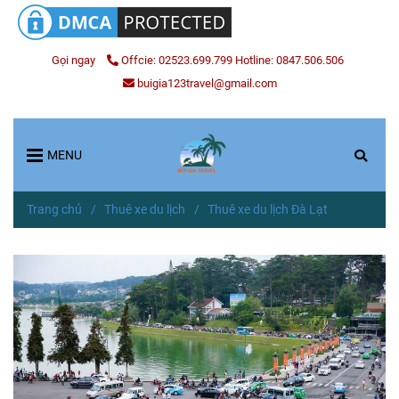
Gọi ngay
Offcie: 02523.699.799 Hotline: 0847.506.506
buigia123travel@gmail.com
MENU
Trang chủ
/
Thuê xe du lịch
/
Thuê xe du lịch Đà Lạt