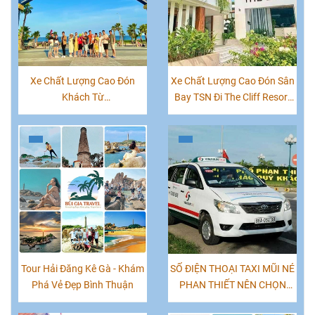
Xe Chất Lượng Cao Đón
Xe Chất Lượng Cao Đón Sân
Khách Từ
Bay TSN Đi The Cliff Resort
Novaworld|Movenpick Phan
Mũi Né
Thiết Đi Sài Gòn "Sân Bay
TSN"
Tour Hải Đăng Kê Gà - Khám
SỐ ĐIỆN THOẠI TAXI MŨI NÉ
Phá Vẻ Đẹp Bình Thuận
PHAN THIẾT NÊN CHỌN
HÃNG XE NÀO TỐT NHẤT