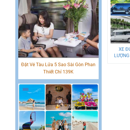
XE Đ
LƯỢNG 
PHAN T
Đặt Vé Tàu Lửa 5 Sao Sài Gòn Phan
Thiết Chỉ 139K