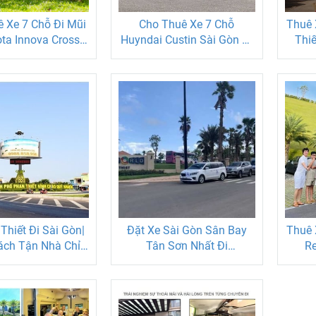
 Xe 7 Chỗ Đi Mũi
Cho Thuê Xe 7 Chỗ
Thuê 
ta Innova Cross
Huyndai Custin Sài Gòn Đi
Thi
n Toàn Mới
Mũi Né Phan Thiết
Thiết Đi Sài Gòn|
Đặt Xe Sài Gòn Sân Bay
Thuê 
ách Tận Nhà Chỉ
Tân Sơn Nhất Đi
Res
450K
Novaworld Phan Thiết
Nghiệ