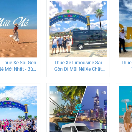
 Thuê Xe Sài Gòn
Thuê Xe Limousine Sài
Thuê 
Né Mới Nhất - Bùi
Gòn Đi Mũi Né|Xe Chất
Gia Travel
Lượng Cao Giá Rẻ