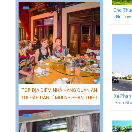
Cho Thuê
Né Toyo
Hoà
TOP ĐỊA ĐIỂM NHÀ HÀNG QUÁN ĂN
Xe Phan 
TỐI HẤP DẪN Ở MŨI NÉ PHAN THIẾT
Đón Kh