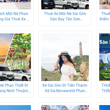
ịch Mũi Né Phan
Thuê Xe Mũi Né Sài Gòn
Thuê
ng Giá Thuê Xe 4-
Sân Bay Tân Sơn
Điểm 
-45 Chỗ Trọn Gói
Nhất|Bảng Giá Thuê Xe 4-
7-16-29-45 Chỗ
Né Phan Thiết Đi
Xe Sài Gòn Đi Tiến Thành-
THUÊ
ang Ninh Thuận|
Kê Gà-Novaworld Phan
THÀ
Nhà Giá Trọn Gói
Thiết
THIẾ