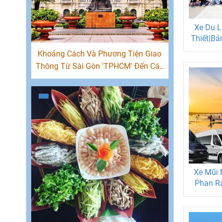
Xe Du L
Thiết|Bả
7-16-29
Khoảng Cách Và Phương Tiện Giao
Thông Từ Sài Gòn 'TPHCM' Đến Các
Tỉnh Việt Nam
Xe Mũi 
Phan R
Đón Tận 