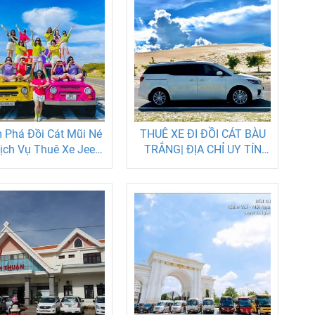
Phá Đồi Cát Mũi Né
THUÊ XE ĐI ĐỒI CÁT BÀU
ịch Vụ Thuê Xe Jeep
TRẮNG| ĐỊA CHỈ UY TÍN
Giá Rẻ
TẠI MŨI NÉ PHAN PHIẾT