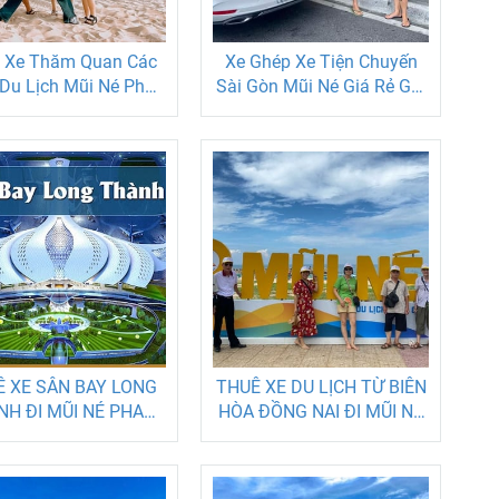
 Xe Thăm Quan Các
Xe Ghép Xe Tiện Chuyến
Du Lịch Mũi Né Phan
Sài Gòn Mũi Né Giá Rẻ Gọi
Thiết
Ngay 0847070777
 XE SÂN BAY LONG
THUÊ XE DU LỊCH TỪ BIÊN
NH ĐI MŨI NÉ PHAN
HÒA ĐỒNG NAI ĐI MŨI NÉ
T GIÁ RẺ TRỌN GÓI
PHAN THIẾT