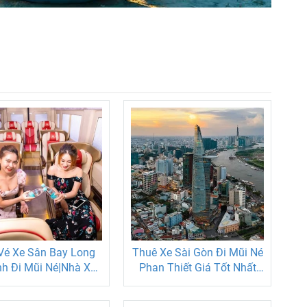
Vé Xe Sân Bay Long
Thuê Xe Sài Gòn Đi Mũi Né
h Đi Mũi Né|Nhà Xe
Phan Thiết Giá Tốt Nhất
Tín Đón Trả Tận Nơi
|Xe Đời Mới 4-45 Chỗ