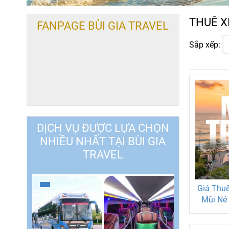
THUÊ X
FANPAGE BÙI GIA TRAVEL
Sắp xếp:
DỊCH VỤ ĐƯỢC LỰA CHỌN
NHIỀU NHẤT TẠI BÙI GIA
TRAVEL
Giá Thuê
Mũi Né 
Gói K