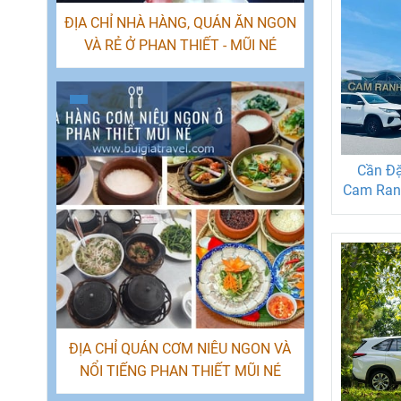
ĐỊA CHỈ NHÀ HÀNG, QUÁN ĂN NGON
VÀ RẺ Ở PHAN THIẾT - MŨI NÉ
Cần Đặ
Cam Ran
Thi
0
ĐỊA CHỈ QUÁN CƠM NIÊU NGON VÀ
NỔI TIẾNG PHAN THIẾT MŨI NÉ