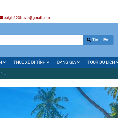
buigia123travel@gmail.com
Tìm kiếm
ÒN
THUÊ XE ĐI TỈNH
BẢNG GIÁ
TOUR DU LỊCH
 NÉ