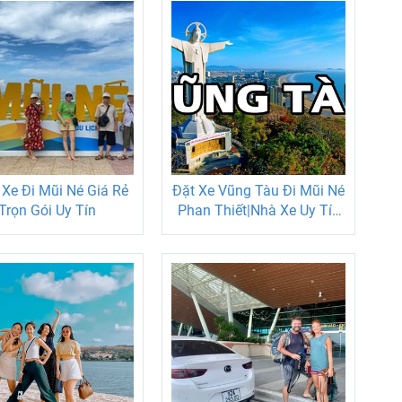
Xe Đi Mũi Né Giá Rẻ
Đặt Xe Vũng Tàu Đi Mũi Né
Trọn Gói Uy Tín
Phan Thiết|Nhà Xe Uy Tín
Đón Tận Nơi