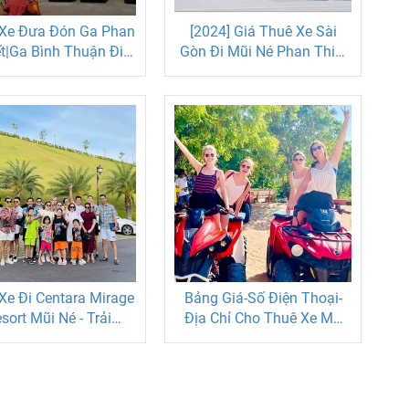
Xe Đưa Đón Ga Phan
[2024] Giá Thuê Xe Sài
ết|Ga Bình Thuận Đi
Gòn Đi Mũi Né Phan Thiết
Mũi Né
4, 7, 16, 29, 45 chỗ
Xe Đi Centara Mirage
Bảng Giá-Số Điện Thoại-
ort Mũi Né - Trải
Địa Chỉ Cho Thuê Xe Mô
m Kỳ Nghỉ Đáng Nhớ
Tô Địa Hình Leo Đồi Cát
Mũi Né