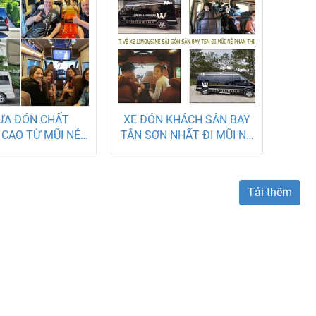
ƯA ĐÓN CHẤT
XE ĐÓN KHÁCH SÂN BAY
CAO TỪ MŨI NÉ
TÂN SƠN NHẤT ĐI MŨI NÉ
HIẾT ĐI SÀI GÒN
PHAN THIẾT CHỈ 450K
Tải thêm