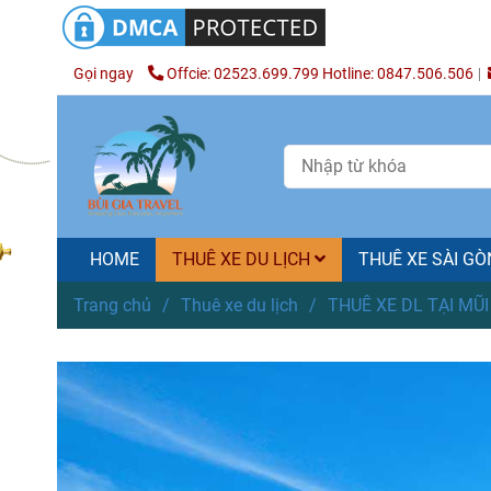
Gọi ngay
Offcie: 02523.699.799 Hotline: 0847.506.506
HOME
THUÊ XE DU LỊCH
THUÊ XE SÀI G
Trang chủ
/
Thuê xe du lịch
/
THUÊ XE DL TẠI MŨI