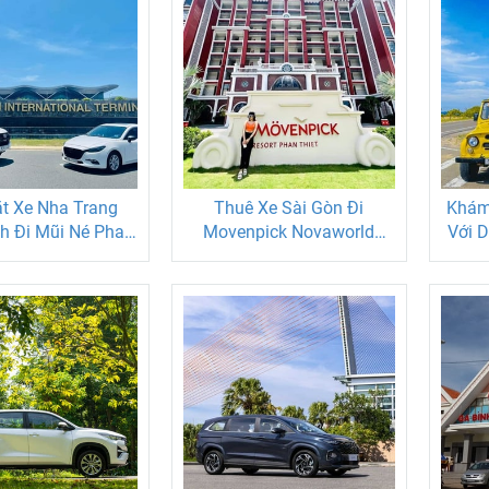
t Xe Nha Trang
Thuê Xe Sài Gòn Đi
Khám 
h Đi Mũi Né Phan
Movenpick Novaworld
Với D
ết Gọi Ngay
Phan Thiết
847191999