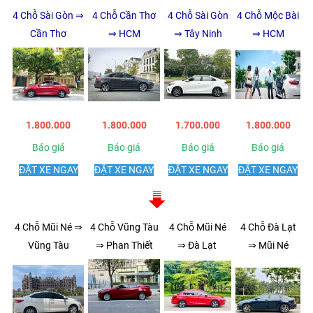
4 Chỗ Sài Gòn ⇒
4 Chỗ Cần Thơ
4 Chỗ Sài Gòn
4 Chỗ Mộc Bài
Cần Thơ
⇒ HCM
⇒ Tây Ninh
⇒ HCM
1.800.000
1.800.000
1.700.000
1.800.000
Báo giá
Báo giá
Báo giá
Báo giá
ĐẶT XE NGAY
ĐẶT XE NGAY
ĐẶT XE NGAY
ĐẶT XE NGAY
4 Chỗ Mũi Né ⇒
4 Chỗ Vũng Tàu
4 Chỗ Mũi Né
4 Chỗ Đà Lạt
Vũng Tàu
⇒ Phan Thiết
⇒ Đà Lạt
⇒ Mũi Né