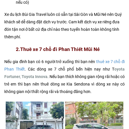
nếu có)
Xe du lịch Bùi Gia Travel luôn có sẵn tại Sài Gòn và Mũi Né nên Quý
khách sẽ dễ dàng đặt dịch vụ trước. Cam kết dịch vụ xe riêng đưa
đón tận nơi ở bất cứ địa chỉ nào theo tuyến hoàn toàn không tính
thêm phí.
2.Thuê xe 7 chỗ đi Phan Thiết Mũi Né
Nếu gia đình bạn có 6 người trở xuống thì bạn nên
thuê xe 7 chỗ đi
Phan Thiết
. Các dòng xe 7 chỗ phổ bến hiện nay như T
oyota
Fortuner, Toyota Innova
. Nếu bạn thích không gian rộng rãi hoặc có
trẻ em thì bạn nên thuê dòng xe Kia Sendona vì dòng xe này có
không gian nội thất rộng rãi và thoáng đãng hơn.