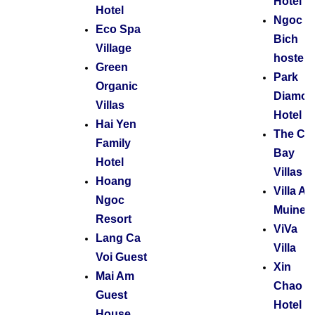
Hotel
Hotel
Ngoc
Eco Spa
Bich
Village
hostel
Green
Park
Organic
Diamo
Villas
Hotel
Hai Yen
The Clif
Family
Bay
Hotel
Villas
Hoang
Villa Ar
Ngoc
Muine
Resort
ViVa
Lang Ca
Villa
Voi Guest
Xin
Mai Am
Chao
Guest
Hotel
House