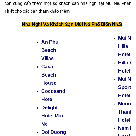
còn cung cấp thêm một số khách sạn nhà nghỉ tại Mũi Né, Phan
Thiết cho các bạn tham khảo thêm.
Nhà Nghỉ Và Khách Sạn Mũi Né Phổ Biến Nhất
Mui Ne
An Phu
Hills
Beach
Hotel
Villas
Hills Vil
Casa
Hotel
Beach
Mui Ne
House
Sports
Cocosand
Hotel
Hotel
Muong
Delight
Thanh
Hotel Mui
Hotel
Ne
Nam Ha
Doi Duong