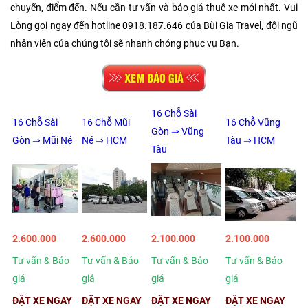
chuyến, điểm đến. Nếu cần tư vấn và báo giá thuê xe mới nhất. Vui
Lòng gọi ngay đến hotline 0918.187.646 của Bùi Gia Travel, đội ngũ
nhân viên của chúng tôi sẽ nhanh chóng phục vụ Bạn.
16 Chỗ Sài
16 Chỗ Sài
16 Chỗ Mũi
16 Chỗ Vũng
Gòn ⇒ Vũng
Gòn ⇒ Mũi Né
Né ⇒ HCM
Tàu ⇒ HCM
Tàu
2.600.000
2.600.000
2.100.000
2.100.000
Tư vấn & Báo
Tư vấn & Báo
Tư vấn & Báo
Tư vấn & Báo
giá
giá
giá
giá
ĐẶT XE NGAY
ĐẶT XE NGAY
ĐẶT XE NGAY
ĐẶT XE NGAY