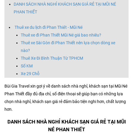
DANH SÁCH NHÀ NGHỈ KHÁCH SẠN GIÁ RẺ TẠI MŨI NÉ
PHAN THIẾT
Thuê xe du lịch đi Phan Thiết - Mũi Né
Thuê xe đi Phan Thiết Mũi Né giá bao nhiêu?
Thuê xe Sài Gòn đi Phan Thiết nên lựa chọn dòng xe
nào?
Thuê Xe Đi Bình Thuận Từ TPHCM
Số KM
Xe 29 Chỗ
Bùi Gia Travel xin gợi ý về danh sách nhà nghỉ, khách sạn tại Mũi Né
Phan Thiết đầy đủ địa chỉ, số điện thoại sẽ giúp bạn có những lựa
chọn nhà nghỉ, khách sạn giá rẻ đảm bảo tiện nghi hơn, chất lượng
hơn.
DANH SÁCH NHÀ NGHỈ KHÁCH SẠN GIÁ RẺ TẠI MŨI
NÉ PHAN THIẾT