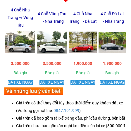
4 Chỗ Nha
4 Chỗ Vũng Tàu
4 Chỗ Nha
4 Chỗ Đà Lạt
Trang ⇒ Vũng
⇒ Nha Trang
Trang ⇒ Đà Lạt
⇒ Nha Trang
Tàu
3.500.000
3.500.000
1.900.000
1.900.000
Báo giá
Báo giá
Báo giá
Báo giá
ĐẶT XE NGAY
ĐẶT XE NGAY
ĐẶT XE NGAY
ĐẶT XE NGAY
Giá trên có thể thay đổi tùy theo thời điểm quý khách đặt xe
(Vui lòng gọi hotline:
0847.191.999
)
Giá trên đã bao gồm tài xế, xăng dầu, phí cầu đường, bến bãi
Giá trên chưa bao gồm ăn nghỉ lưu đêm của lái xe (300.000đ