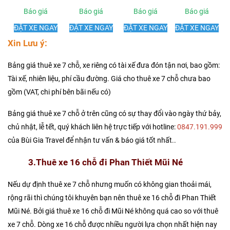
Báo giá
Báo giá
Báo giá
Báo giá
ĐẶT XE NGAY
ĐẶT XE NGAY
ĐẶT XE NGAY
ĐẶT XE NGAY
Xin Lưu ý:
Bảng giá thuê xe 7 chỗ, xe riêng có tài xế đưa đón tận nơi, bao gồm:
Tài xế, nhiên liệu, phí cầu đường. Giá cho thuê xe 7 chỗ chưa bao
gồm (VAT, chi phí bên bãi nếu có)
Bảng giá thuê xe 7 chỗ ở trên cũng có sự thay đổi vào ngày thứ bảy,
chủ nhật, lễ tết, quý khách liên hệ trực tiếp với hotline:
0847.191.999
của Bùi Gia Travel để nhận tư vấn & báo giá tốt nhất..
3.Thuê xe 16 chỗ đi Pha​n Thiết Mũi Né
Nếu dự định thuê xe 7 chỗ nhưng muốn có không gian thoải mái,
rộng rãi thì chúng tôi khuyên bạn nên thuê xe 16 chỗ đi Phan Thiết
Mũi Né. Bởi giá thuê xe 16 chỗ đi Mũi Né không quá cao so với thuê
xe 7 chỗ. Dòng xe 16 chỗ được nhiều người lựa chọn nhất hiện nay