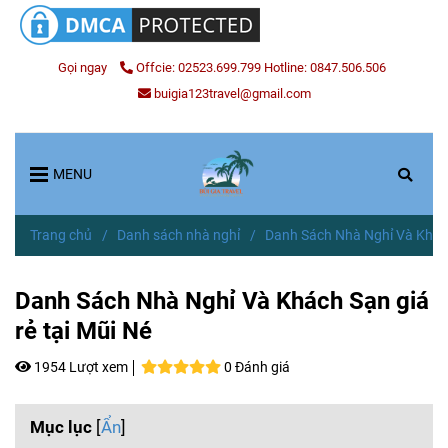
Gọi ngay
Offcie: 02523.699.799 Hotline: 0847.506.506
buigia123travel@gmail.com
MENU
Trang chủ
/
Danh sách nhà nghỉ
/
Danh Sách Nhà Nghỉ Và Khách 
Danh Sách Nhà Nghỉ Và Khách Sạn giá
rẻ tại Mũi Né
1954 Lượt xem
0 Đánh giá
Mục lục
[
Ẩn
]