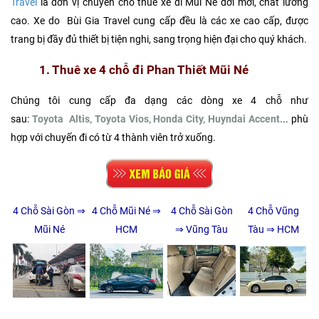
Travel
là đơn vị chuyên cho thuê xe đi Mũi Né đời mới, chất lương
cao. Xe do Bùi Gia Travel cung cấp đều là các xe cao cấp, được
trang bị đầy đủ thiết bị tiện nghi, sang trọng hiện đại cho quý khách.
1. Thuê xe 4 chỗ đi Phan Thiết Mũi Né
Chúng tôi cung cấp đa dạng các dòng xe 4 chỗ như
sau:
Toyota Altis, Toyota Vios, Honda City, Huyndai Accent.
.. phù
hợp với chuyến đi có từ 4 thành viên trở xuống.
4 Chỗ Sài Gòn ⇒
4 Chỗ Mũi Né ⇒
4 Chỗ Sài Gòn
4 Chỗ Vũng
Mũi Né
HCM
⇒ Vũng Tàu
Tàu ⇒ HCM