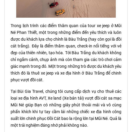
Trong lịch trình các điểm thăm quan của tour xe jeep ở Mũi
Né Phan Thiết, một trong những điểm đến yêu thích và luôn
được du khách lựa chọ chính là Bàu Trắng (hay còn gọi là đồi
cát trắng). Đây là điểm thăm quan, check-in nổi tiếng với vẻ
đẹp của thiên nhiên, tạo hóa. Tới Bàu Trắng du khách không
chỉ ngắm cảnh, chụp ảnh mà còn tham gia các trò chơi cảm
giác mạnh trong đó. Một trong những trò được du khách yêu
thích đó là thuê xe jeep và xe địa hình ở Bàu Trắng để chinh
phục vượt đồi cát.
Tại Bùi Gia Travel, chúng tôi cung cấp dịch vụ cho thuê các
loại xe địa hình AVT, Xe land (Xe bán tải) vượt đồi cát sa mạc
Mũi Né giúp Bạn có những giây phút thoải mái và vô cùng
phấn khích khi tự tay cầm lái những chiếc xe địa hình công
suất lớn chinh phục Đồi Cát bao la rộng lớn tại Mũi Né. Quả là
một trải nghiệm đáng nhớ phải không nào.