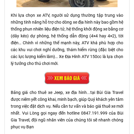
Khi lựa chọn xe ATV, người sử dụng thường tập trung vào
những tính năng hỗ trợ cho dòng xe địa hình này bao gồm hệ
thống phun nhiên liệu điện tử, hệ thống khởi động xe bằng cơ
(dây kéo) dự phòng, hệ thống dẫn động (4×4 hay 4×2), tời
điện… Chính vì những thế mạnh này, ATV khá phù hợp cho
các khu vui chơi nghỉ dưỡng, thám hiểm rừng (đặc biệt cho
các lực lượng kiểm lâm)… Xe Địa Hình ATV 150cc là lựa chọn
lý tưởng cho thú chơi mới.
Bảng giá cho thuê xe Jeep, xe địa hình...tại Bùi Gia Travel
được niêm yết công khai, minh bạch, giúp Quý khách yên tâm
trong việc đặt dịch vụ. Nếu cần tư vấn và báo giá thuê xe mới
nhất. Vui Lòng gọi ngay đến hotline 0847.191.999 của Bùi
Gia Travel, đội ngũ nhân viên của chúng tôi sẽ nhanh chóng
phục vụ Bạn