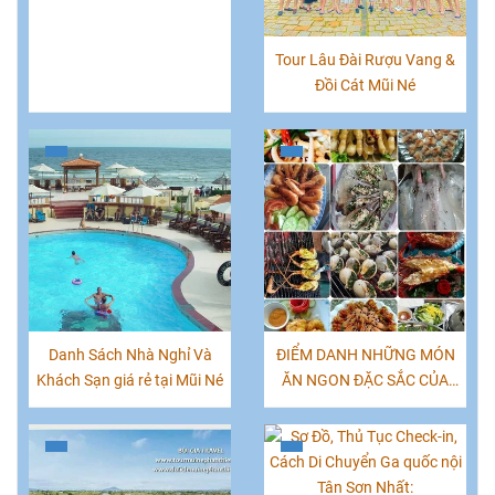
Tour Lâu Đài Rượu Vang &
Đồi Cát Mũi Né
Danh Sách Nhà Nghỉ Và
ĐIỂM DANH NHỮNG MÓN
Khách Sạn giá rẻ tại Mũi Né
ĂN NGON ĐẶC SẮC CỦA
PHAN THIẾT, MŨI NÉ