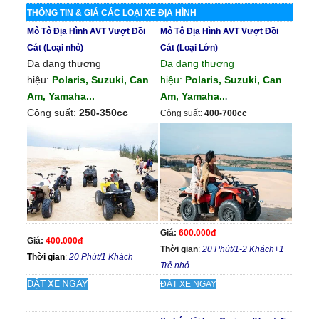
THÔNG TIN & GIÁ CÁC LOẠI XE ĐỊA HÌNH
Mô Tô Địa Hình AVT Vượt Đồi
Mô Tô Địa Hình AVT Vượt Đồi
Cát (Loại nhỏ)
Cát (Loại Lớn)
Đa dạng thương
Đa dạng thương
hiệu:
Polaris, Suzuki, Can
hiệu:
Polaris, Suzuki, Can
Am, Yamaha...
Am, Yamaha..
.
Công suất:
250-350cc
Công suất:
400-700cc
Giá:
600.000đ
Giá:
400.000đ
Thời gian
:
20 Phút/1-2 Khách+1
Thời gian
:
20 Phút/1 Khách
Trẻ nhỏ
ĐẶT XE NGAY
ĐẶT XE NGAY