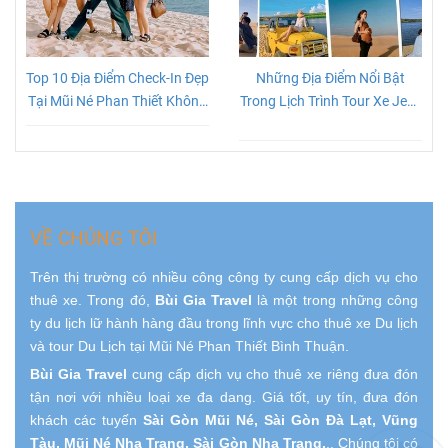
Top 10 Địa Điểm Check-In Đẹp
Những Địa Điểm Nổi Bật
Tại Mũi Né Phan Thiết Không
Trong Lịch Trình Tour Xe Jeep
Thể Bỏ Lỡ
Mũi Né
VỀ CHÚNG TÔI
Trên thị trường có nhiều công công ty cung cấp dịch vụ cho
thuê xe. Trong đó,
Bùi Gia Travel
là một trong những công
ty du lịch lữ hành hàng đầu trong lĩnh vực cho thuê xe Du lịch
và tour Du Lịch tại Mũi Né Phan Thiết Bình Thuận.
Bùi Gia Travel
cung cấp dịch vụ cho thuê xe riêng đưa đón
tận nơi với nhiều loại xe đa dang. Giá tốt, uy tín, đưa đón
khách các tuyến
Sài Gòn Mũi Né, Sài Gòn Đà Lạt, Vũng
Tàu, Mũi Né Nha Trang, Sài Gòn Nha Trang.
.. Chúng tôi có