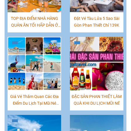
TOP ĐỊA ĐIỂM NHÀ HÀNG
Đặt Vé Tàu Lửa 5 Sao Sài
QUÁN ĂN TỐI HẤP DẪN Ở
Gòn Phan Thiết Chỉ 139K
MŨI NÉ PHAN THIẾT
Giá Vé Thăm Quan Các Địa
ĐẶC SẢN PHAN THIẾT LÀM
Điểm Du Lịch Tại Mũi Né
QUÀ KHI DU LỊCH MŨI NÉ
Phan Thiết Mới Nhất