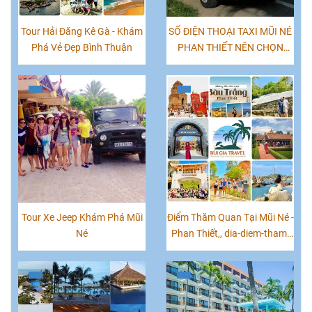
Tour Hải Đăng Kê Gà - Khám
SỐ ĐIỆN THOẠI TAXI MŨI NÉ
Phá Vẻ Đẹp Bình Thuận
PHAN THIẾT NÊN CHỌN
HÃNG XE NÀO TỐT NHẤT
Tour Xe Jeep Khám Phá Mũi
Điểm Thăm Quan Tại Mũi Né -
Né
Phan Thiết,, dia-diem-tham-
quan-phan-thiet, nhung-
diem-tham-quan-tai-mui-ne