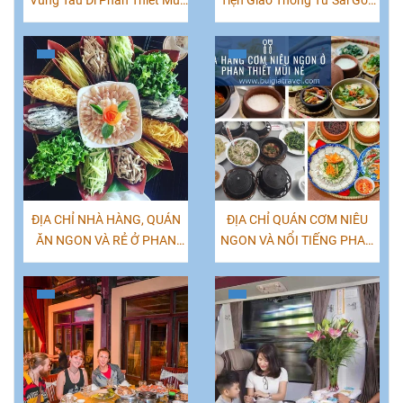
Vũng Tàu Đi Phan Thiết Mũi
Tiện Giao Thông Từ Sài Gòn
Né
'TPHCM' Đến Các Tỉnh Việt
Nam
ĐỊA CHỈ NHÀ HÀNG, QUÁN
ĐỊA CHỈ QUÁN CƠM NIÊU
ĂN NGON VÀ RẺ Ở PHAN
NGON VÀ NỔI TIẾNG PHAN
THIẾT - MŨI NÉ
THIẾT MŨI NÉ