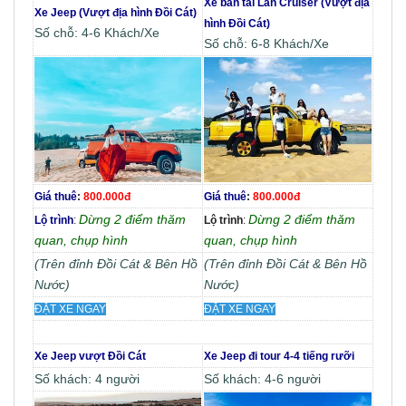
Xe bán tải Lan Cruiser (Vượt địa
Xe Jeep (Vượt địa hình Đồi Cát)
hình Đồi Cát)
Số chỗ: 4-6 Khách/Xe
Số chỗ: 6-8 Khách/Xe
Giá thuê
:
800.000đ
Giá thuê
:
800.000đ
Dừng 2 điểm thăm
Dừng 2 điểm thăm
Lộ trình
:
Lộ trình
:
quan, chụp hình
quan, chụp hình
(Trên đỉnh Đồi Cát & Bên Hồ
(Trên đỉnh Đồi Cát & Bên Hồ
Nước)
Nước)
ĐẶT XE NGAY
ĐẶT XE NGAY
Xe Jeep vượt Đồi Cát
Xe Jeep đi tour 4-4 tiếng rưỡi
Số khách: 4 người
Số khách: 4-6 người