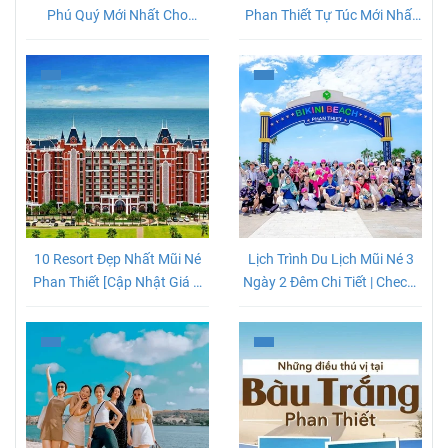
Phú Quý Mới Nhất Cho
Phan Thiết Tự Túc Mới Nhất
Khách Du Lịch
2026
10 Resort Đẹp Nhất Mũi Né
Lịch Trình Du Lịch Mũi Né 3
Phan Thiết [Cập Nhật Giá &
Ngày 2 Đêm Chi Tiết | Check-
Review]
in Cực Chất