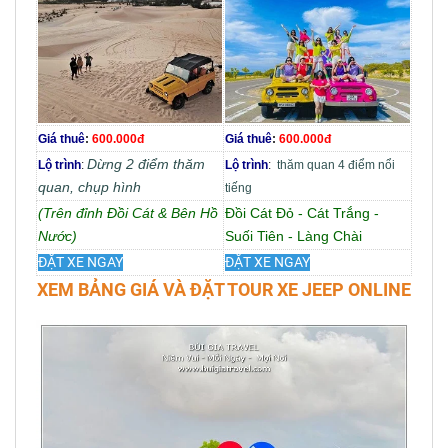
Giá thuê
:
600.000đ
Giá thuê
:
600.000đ
Dừng 2 điểm thăm
Lộ trình
:
Lộ trình
:
thăm quan 4 điểm nổi
quan, chụp hình
tiếng
(Trên đỉnh Đồi Cát & Bên Hồ
Đồi Cát Đỏ - Cát Trắng -
Nước)
Suối Tiên - Làng Chài
ĐẶT XE NGAY
ĐẶT XE NGAY
XEM BẢNG GIÁ VÀ ĐẶT TOUR XE JEEP ONLINE