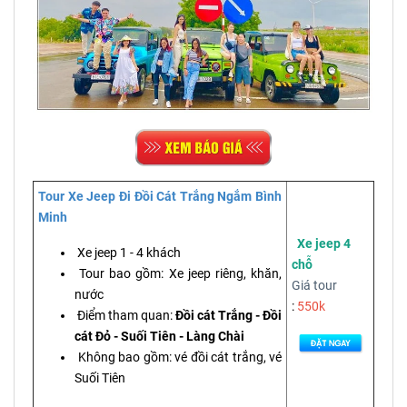
Tour Xe Jeep Đi Đồi Cát Trắng Ngắm Bình
Minh
Xe jeep 4
Xe jeep 1 - 4 khách
chỗ
Tour bao gồm: Xe jeep riêng, khăn,
Giá tour
nước
:
550k
Điểm tham quan:
Đồi cát Trắng - Đồi
cát Đỏ - Suối Tiên - Làng Chài
Không bao gồm: vé đồi cát trắng, vé
Suối Tiên