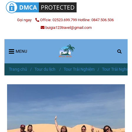
Gọi ngay
Offcie: 02523.699.799 Hotline: 0847.506.506
buigia123travel@gmail.com
MENU
Trang chủ
/
Tour du lịch
/
Tour Trải Nghiệm
/
Tour Trải Nghiệ