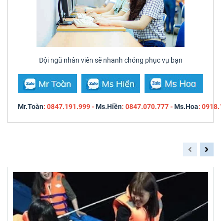
Đội ngũ nhân viên sẽ nhanh chóng phục vụ bạn
Mr.Toàn
: 0847.191.999 -
Ms.Hiền
: 0847.070.777 -
Ms.Hoa
: 0918
Sản phẩm liên quan