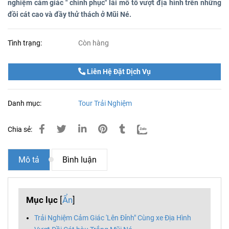
nghiệm cảm giác " chinh phục" lái mô tô vượt địa hình trên những
đồi cát cao và đầy thử thách ở Mũi Né.
Tình trạng:
Còn hàng
Liên Hệ Đặt Dịch Vụ
Danh mục:
Tour Trải Nghiệm
Chia sẻ:
Mô tả
Bình luận
Mục lục
[
Ẩn
]
Trải Nghiệm Cảm Giác 'Lên Đỉnh" Cùng xe Địa Hình