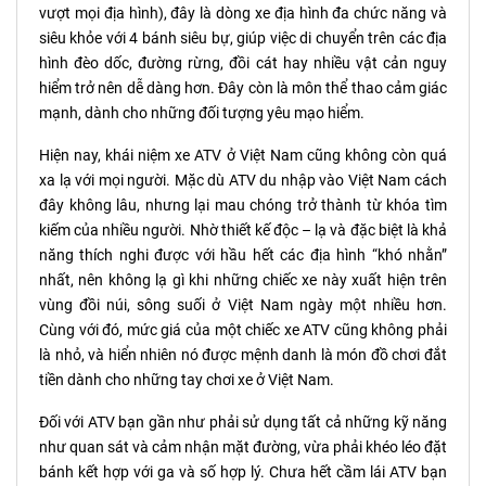
vượt mọi địa hình), đây là dòng xe địa hình đa chức năng và
siêu khỏe với 4 bánh siêu bự, giúp việc di chuyển trên các địa
hình đèo dốc, đường rừng, đồi cát hay nhiều vật cản nguy
hiểm trở nên dễ dàng hơn. Đây còn là môn thể thao cảm giác
mạnh, dành cho những đối tượng yêu mạo hiểm.
Hiện nay, khái niệm xe ATV ở Việt Nam cũng không còn quá
xa lạ với mọi người. Mặc dù ATV du nhập vào Việt Nam cách
đây không lâu, nhưng lại mau chóng trở thành từ khóa tìm
kiếm của nhiều người. Nhờ thiết kế độc – lạ và đặc biệt là khả
năng thích nghi được với hầu hết các địa hình “khó nhằn”
nhất, nên không lạ gì khi những chiếc xe này xuất hiện trên
vùng đồi núi, sông suối ở Việt Nam ngày một nhiều hơn.
Cùng với đó, mức giá của một chiếc xe ATV cũng không phải
là nhỏ, và hiển nhiên nó được mệnh danh là món đồ chơi đắt
tiền dành cho những tay chơi xe ở Việt Nam.
Đối với ATV bạn gần như phải sử dụng tất cả những kỹ năng
như quan sát và cảm nhận mặt đường, vừa phải khéo léo đặt
bánh kết hợp với ga và số hợp lý. Chưa hết cầm lái ATV bạn