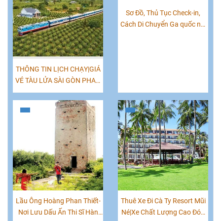
Sơ Đồ, Thủ Tục Check-in,
Cách Di Chuyển Ga quốc nội
Tân Sơn Nhất:
THÔNG TIN LỊCH CHẠY|GIÁ
VÉ TÀU LỬA SÀI GÒN PHAN
THIẾT
Lầu Ông Hoàng Phan Thiết-
Thuê Xe Đi Cà Ty Resort Mũi
Nơi Lưu Dấu Ấn Thi Sĩ Hàn
Né|Xe Chất Lượng Cao Đón