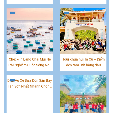
CHECK-IN MŨI NÉ PHAN
Tuyến Đà Lạt Phan Thiết
THIẾT
Check-In Làng Chài Mũi Né
Tour chùa núi Tà Cú – Điểm
Trải Nghiệm Cuộc Sống Ngư
đến tâm linh hàng đầu
Dân Xứ Biển
Dịch Vụ Xe Đưa Đón Sân Bay
Tân Sơn Nhất Nhanh Chóng
Giá Rẻ