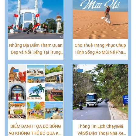
Những Địa Điểm Tham Quan
Cho Thuê Trang Phục Chụp
Đẹp và Nổi Tiếng Tại Trung
Hình Sống Ảo Mũi Né Phan
Tâm TP. Phan Thiết
Thiết|0847070777
ĐIỂM DANH TỌA ĐỘ SỐNG
Thông Tin Lịch Chạy|Giá
ẢO KHÔNG THỂ BỎ QUA KHI
Vé|Số Điện Thoại Nhà Xe