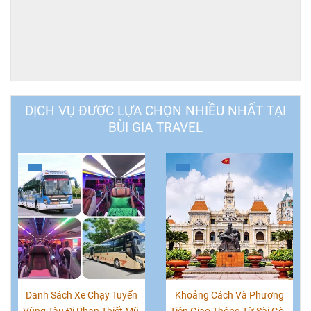
DỊCH VỤ ĐƯỢC LỰA CHỌN NHIỀU NHẤT TẠI
BÙI GIA TRAVEL
Danh Sách Xe Chạy Tuyến
Khoảng Cách Và Phương