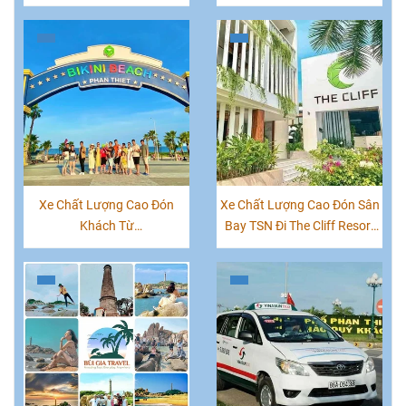
Mặc Tử
Khách Tận Nơi
Xe Chất Lượng Cao Đón
Xe Chất Lượng Cao Đón Sân
Khách Từ
Bay TSN Đi The Cliff Resort
Novaworld|Movenpick Phan
Mũi Né
Thiết Đi Sài Gòn "Sân Bay
TSN"