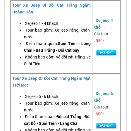
Tour Xe Jeep Đi Đồi Cát Trắng Ngắm
Hoàng Hôn
Xe jeep 4
Xe jeep 1 - 4 khách
chỗ
Tour bao gồm: Xe jeep riêng, khăn,
Giá tour
nước
:
550k
Điểm tham quan:
Suối Tiên - Làng
Chài - Bàu Trắng - Đồi Cát bay
Không bao gồm: vé đồi cát trắng, vé
Suối Tiên
Tour Xe Jeep Đi Đồi Cát Trắng Ngắm Mặt
Trời Mọc
Xe jeep 6
Xe jeep 5 - 6 khách
chỗ
Tour bao gồm: Xe jeep riêng, khăn,
Giá tour
nước
:
600k
Điểm tham quan:
Đồi cát Trắng - Đồi
cát Đỏ - Suối Tiên - Làng Chài
Không bao gồm: vé đồi cát trắng, vé