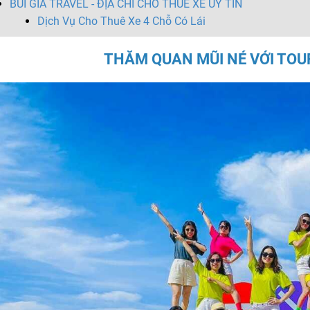
BÙI GIA TRAVEL - ĐỊA CHỈ CHO THUÊ XE UY TÍN
Dịch Vụ Cho Thuê Xe 4 Chỗ Có Lái
THĂM QUAN MŨI NÉ VỚI TOUR