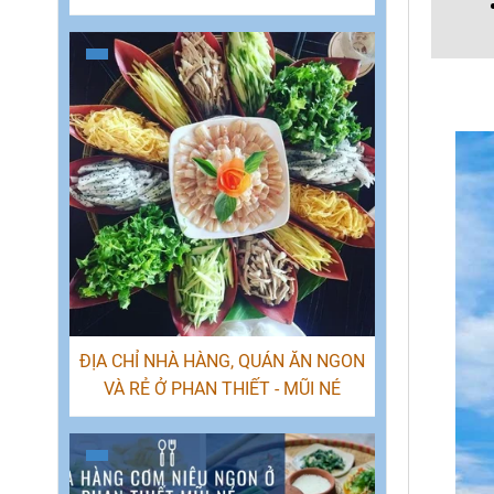
Tỉnh Việt Nam
ĐỊA CHỈ NHÀ HÀNG, QUÁN ĂN NGON
VÀ RẺ Ở PHAN THIẾT - MŨI NÉ