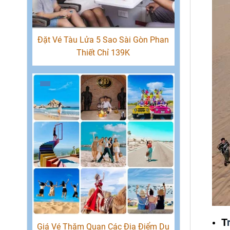
Đặt Vé Tàu Lửa 5 Sao Sài Gòn Phan
Thiết Chỉ 139K
T
Giá Vé Thăm Quan Các Địa Điểm Du