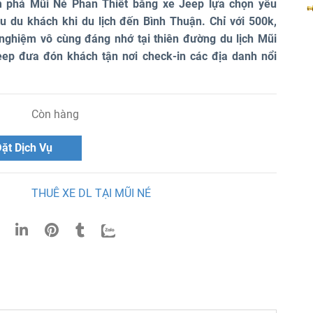
phá Mũi Né Phan Thiết bằng xe Jeep lựa chọn yêu
ều du khách khi du lịch đến Bình Thuận. Chỉ với 500k,
 nghiệm vô cùng đáng nhớ tại thiên đường du lịch Mũi
eep đưa đón khách tận nơi check-in các địa danh nổi
Còn hàng
ặt Dịch Vụ
THUÊ XE DL TẠI MŨI NÉ