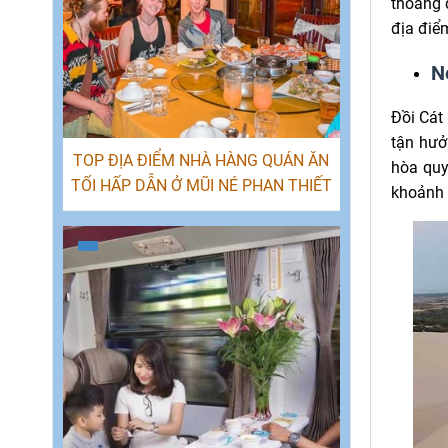
thoáng 
địa điểm
Né
Đồi Cá
tận hưở
TOP ĐỊA ĐIỂM NHÀ HÀNG QUÁN ĂN
hòa quy
TỐI HẤP DẪN Ở MŨI NÉ PHAN THIẾT
khoảnh 