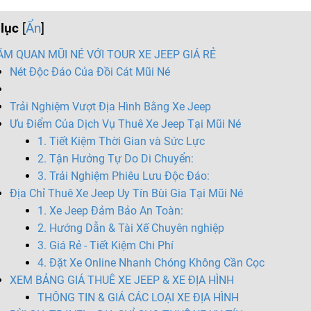
lục
[
Ẩn
]
M QUAN MŨI NÉ VỚI TOUR XE JEEP GIÁ RẺ
Nét Độc Đáo Của Đồi Cát Mũi Né
Trải Nghiệm Vượt Địa Hình Bằng Xe Jeep
Ưu Điểm Của Dịch Vụ Thuê Xe Jeep Tại Mũi Né
1. Tiết Kiệm Thời Gian và Sức Lực
2. Tận Hưởng Tự Do Di Chuyển:
3. Trải Nghiệm Phiêu Lưu Độc Đáo:
Địa Chỉ Thuê Xe Jeep Uy Tín Bùi Gia Tại Mũi Né
1. Xe Jeep Đảm Bảo An Toàn:
2. Hướng Dẫn & Tài Xế Chuyên nghiệp
3. Giá Rẻ - Tiết Kiệm Chi Phí
4. Đặt Xe Online Nhanh Chóng Không Cần Cọc
XEM BẢNG GIÁ THUÊ XE JEEP & XE ĐỊA HÌNH
THÔNG TIN & GIÁ CÁC LOẠI XE ĐỊA HÌNH