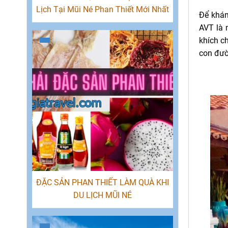
Lịch Tại Mũi Né Phan Thiết Mới Nhất
Để khám
AVT là 
khích c
con đườ
ĐẶC SẢN PHAN THIẾT LÀM QUÀ KHI
DU LỊCH MŨI NÉ