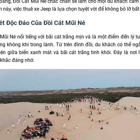
đãng, Đồi Cát Mũi Né chắc chắn sẽ làm cho mọi du khách cảm
 này, việc thuê xe Jeep là lựa chọn tuyệt vời để không bỏ lỡ bấ
t Độc Đáo Của Đồi Cát Mũi Né
t Mũi Né nổi tiếng với bãi cát trắng mịn và là một điểm đến l
ng không khí trong lành. Từ trên đỉnh đồi, du khách có thể n
ện giữa biển xanh mát và bãi cát trắng tinh khôi. Đây là nơ
khắc đáng nhớ.