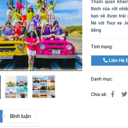
Thăm quan khám 
thích của rất nhi
bạn sẽ được trải
Né với Tour xe J
tiếng
Tình trạng:
Liên Hệ Đ
Danh mục:
Chia sẻ:
Bình luận