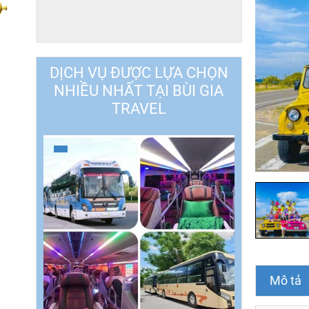
DỊCH VỤ ĐƯỢC LỰA CHỌN
NHIỀU NHẤT TẠI BÙI GIA
TRAVEL
Mô tả