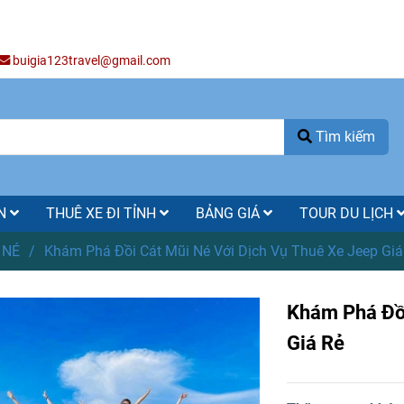
buigia123travel@gmail.com
Tìm kiếm
ÒN
THUÊ XE ĐI TỈNH
BẢNG GIÁ
TOUR DU LỊCH
 NÉ
/
Khám Phá Đồi Cát Mũi Né Với Dịch Vụ Thuê Xe Jeep Giá
Khám Phá Đồi
Giá Rẻ