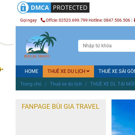
Gọi ngay
Offcie: 02523.699.799 Hotline: 0847.506.506
HOME
THUÊ XE DU LỊCH
THUÊ XE SÀI G
Trang chủ
/
Thuê xe du lịch
/
THUÊ XE DL TẠI MŨI
FANPAGE BÙI GIA TRAVEL