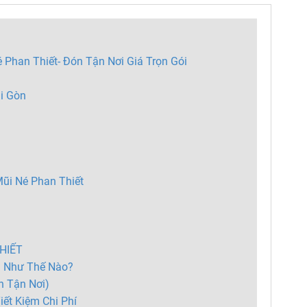
é Phan Thiết- Đón Tận Nơi Giá Trọn Gói
i Gòn
ũi Né Phan Thiết
HIẾT
h Như Thế Nào?
h Tận Nơi)
ết Kiệm Chi Phí