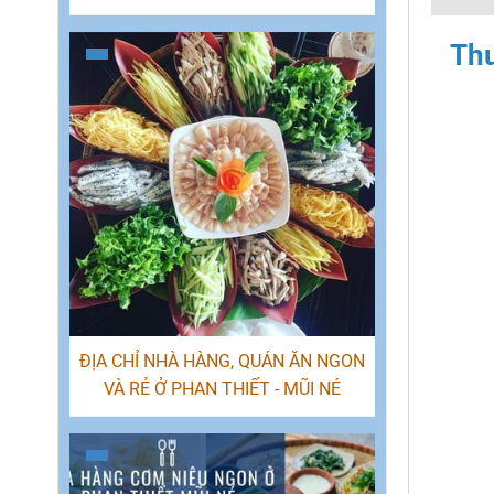
Tỉnh Việt Nam
Thu
ĐỊA CHỈ NHÀ HÀNG, QUÁN ĂN NGON
VÀ RẺ Ở PHAN THIẾT - MŨI NÉ