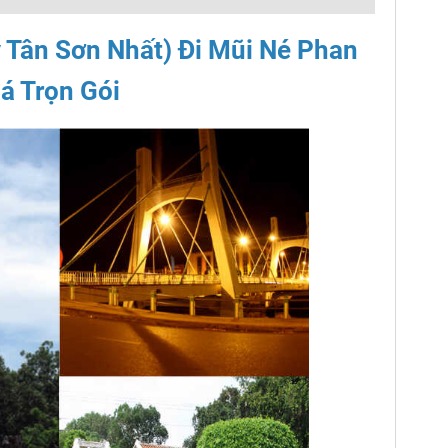
y Tân Sơn Nhất) Đi Mũi Né Phan
iá Trọn Gói