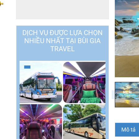
DỊCH VỤ ĐƯỢC LỰA CHỌN
NHIỀU NHẤT TẠI BÙI GIA
TRAVEL
Mô tả