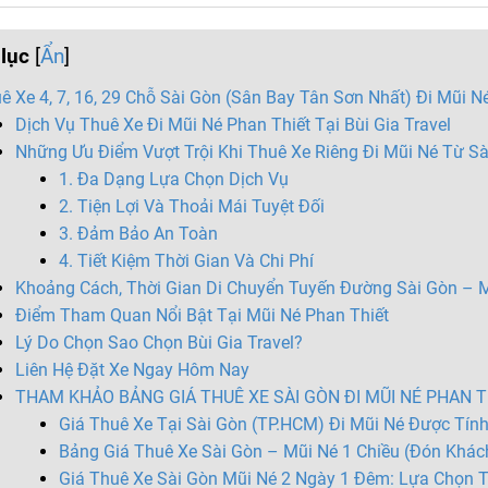
lục
[
Ẩn
]
ê Xe 4, 7, 16, 29 Chỗ Sài Gòn (Sân Bay Tân Sơn Nhất) Đi Mũi N
Dịch Vụ Thuê Xe Đi Mũi Né Phan Thiết Tại Bùi Gia Travel
Những Ưu Điểm Vượt Trội Khi Thuê Xe Riêng Đi Mũi Né Từ Sà
1. Đa Dạng Lựa Chọn Dịch Vụ
2. Tiện Lợi Và Thoải Mái Tuyệt Đối
3. Đảm Bảo An Toàn
4. Tiết Kiệm Thời Gian Và Chi Phí
Khoảng Cách, Thời Gian Di Chuyển Tuyến Đường Sài Gòn – M
Điểm Tham Quan Nổi Bật Tại Mũi Né Phan Thiết
Lý Do Chọn Sao Chọn Bùi Gia Travel?
Liên Hệ Đặt Xe Ngay Hôm Nay
THAM KHẢO BẢNG GIÁ THUÊ XE SÀI GÒN ĐI MŨI NÉ PHAN T
Giá Thuê Xe Tại Sài Gòn (TP.HCM) Đi Mũi Né Được Tín
Bảng Giá Thuê Xe Sài Gòn – Mũi Né 1 Chiều (Đón Khác
Giá Thuê Xe Sài Gòn Mũi Né 2 Ngày 1 Đêm: Lựa Chọn Ti