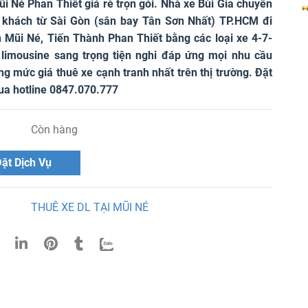
ũi Né Phan Thiết giá rẻ trọn gói. Nhà xe Bùi Gia chuyên
khách từ Sài Gòn (sân bay Tân Sơn Nhất) TP.HCM đi
 Mũi Né, Tiến Thành Phan Thiết bằng các loại xe 4-7-
 limousine sang trọng tiện nghi đáp ứng mọi nhu cầu
g mức giá thuê xe cạnh tranh nhất trên thị trường. Đặt
ua hotline 0847.070.777
Còn hàng
ặt Dịch Vụ
THUÊ XE DL TẠI MŨI NÉ