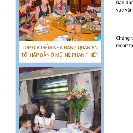
Bạn đa
vực vận
Chúng t
resort 
TOP ĐỊA ĐIỂM NHÀ HÀNG QUÁN ĂN
TỐI HẤP DẪN Ở MŨI NÉ PHAN THIẾT