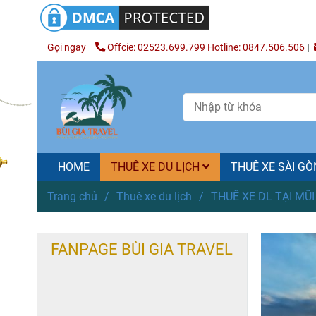
Gọi ngay
Offcie: 02523.699.799 Hotline: 0847.506.506
HOME
THUÊ XE DU LỊCH
THUÊ XE SÀI G
Trang chủ
/
Thuê xe du lịch
/
THUÊ XE DL TẠI MŨI
FANPAGE BÙI GIA TRAVEL