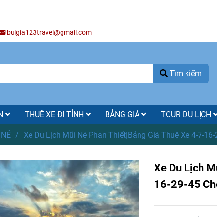
buigia123travel@gmail.com
Tìm kiếm
ÒN
THUÊ XE ĐI TỈNH
BẢNG GIÁ
TOUR DU LỊCH
 NÉ
/
Xe Du Lịch Mũi Né Phan Thiết|Bảng Giá Thuê Xe 4-7-16-
Xe Du Lịch M
16-29-45 Chỗ