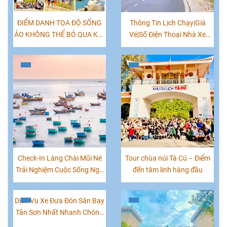
ĐIỂM DANH TỌA ĐỘ SỐNG
Thông Tin Lịch Chạy|Giá
ẢO KHÔNG THỂ BỎ QUA KHI
Vé|Số Điện Thoại Nhà Xe
CHECK-IN MŨI NÉ PHAN
Tuyến Đà Lạt Phan Thiết
THIẾT
Check-In Làng Chài Mũi Né
Tour chùa núi Tà Cú – Điểm
Trải Nghiệm Cuộc Sống Ngư
đến tâm linh hàng đầu
Dân Xứ Biển
Dịch Vụ Xe Đưa Đón Sân Bay
Tân Sơn Nhất Nhanh Chóng
Giá Rẻ