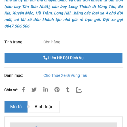
Nhà xe uy tín Bùi Gia chuyên phục vụ đưa đón khách từ Sài Gòn
(sân bay Tân Sơn Nhất), sân bay Long Thành đi Vũng Tàu, Bà
Rịa, Xuyên Mộc, Hồ Tràm, Long Hải...bằng các loại xe 4 chỗ đời
mới, có tài xế đón khách tận nhà giá rẻ trọn gói. Đặt xe gọi
0847.506.506
Tình trạng:
Còn hàng
Liên Hệ Đặt Dịch Vụ
Danh mục:
Cho Thuê Xe Đi Vũng Tàu
Chia sẻ:
Mô tả
Bình luận