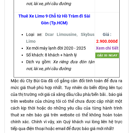
nơi, lái xe, phí cầu đường
Thuê Xe Limo 9 Chỗ từ Hồ Tràm đi Sài
Gòn (Tp.HCM)
Loại xe:
Dcar Limousine, Skybus
Giá :
Limo
2.900.000đ
Xe mới máy lạnh đời 2020 - 2025
Xem chi tiết
Số khách: 8 khách + hành lý
Dịch vụ gồm:
Xe riêng đưa đón tận
nơi, lái xe, phí cầu đường
Mặc dù Cty Bùi Gia đã cố gắng cân đối tính toán để đưa ra
mức giá thuê phù hợp nhất. Tuy nhiên do biến động liên tục
của thị trường với giá cả xăng dầu/cầu phà/bến bãi.. báo giá
trên website của chúng tôi có thể chưa được cập nhật một
cách kịp thời hoặc do những yêu cầu của từng hành trình
thuê xe nên báo giá trên website có thể không hoàn toàn
chính xác. Chính vì vậy, xin Quý khách vui lòng liên hệ trực
tiếp qua điện thoại hoặc email để được báo giá mới nhất!