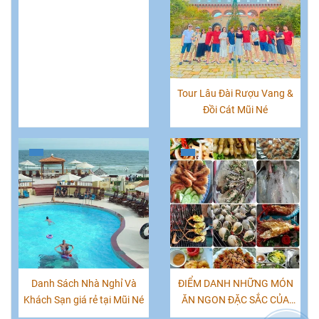
Tour Lâu Đài Rượu Vang &
Đồi Cát Mũi Né
Danh Sách Nhà Nghỉ Và
ĐIỂM DANH NHỮNG MÓN
Khách Sạn giá rẻ tại Mũi Né
ĂN NGON ĐẶC SẮC CỦA
PHAN THIẾT, MŨI NÉ