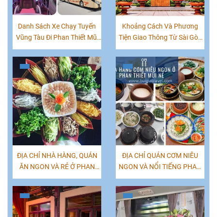
Danh Sách Xe Chạy Tuyến
Khoảng Cách Và Phương
Vũng Tàu Đi Phan Thiết Mũi
Tiện Giao Thông Từ Sài Gòn
Né
'TPHCM' Đến Các Tỉnh Việt
Nam
ĐỊA CHỈ NHÀ HÀNG, QUÁN
ĐỊA CHỈ QUÁN CƠM NIÊU
ĂN NGON VÀ RẺ Ở PHAN
NGON VÀ NỔI TIẾNG PHAN
THIẾT - MŨI NÉ
THIẾT MŨI NÉ