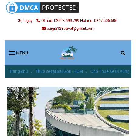
Gọi ngay
Offcie: 02523.699.799 Hotline: 0847.506.506
buigia123travel@gmail.com
MENU
Trang chủ
/
Thuê xe tại Sài Gòn -HCM
/
Cho Thuê Xe Đi Vũng Tà