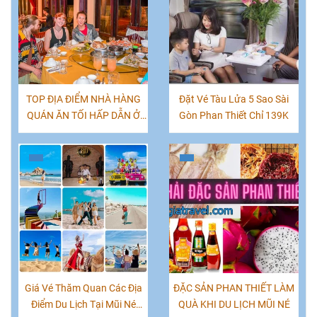
TOP ĐỊA ĐIỂM NHÀ HÀNG
Đặt Vé Tàu Lửa 5 Sao Sài
QUÁN ĂN TỐI HẤP DẪN Ở
Gòn Phan Thiết Chỉ 139K
MŨI NÉ PHAN THIẾT
Giá Vé Thăm Quan Các Địa
ĐẶC SẢN PHAN THIẾT LÀM
Điểm Du Lịch Tại Mũi Né
QUÀ KHI DU LỊCH MŨI NÉ