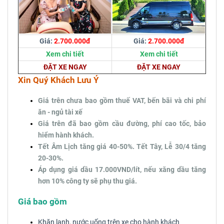
Giá:
2.700.000đ
Giá:
2.700.000đ
Xem chi tiết
Xem chi tiết
ĐẶT XE NGAY
ĐẶT XE NGAY
Xin Quý Khách Lưu Ý
Giá trên chưa bao gồm thuế VAT, bến bãi và chi phí
ăn - ngủ tài xế
Giá trên đã bao gồm cầu đường, phí cao tốc, bảo
hiểm hành khách.
Tết Âm Lịch tăng giá 40-50%. Tết Tây, Lễ 30/4 tăng
20-30%.
Áp dụng giá dầu 17.000VND/lít, nếu xăng dầu tăng
hơn 10% công ty sẽ phụ thu giá.
Giá bao gồm
Khăn lạnh, nước uống trên xe cho hành khách